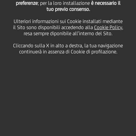
preferenze
; per la loro installazione
è necessario il
tuo previo consenso.
MALANDRINO: INTERNAZIONALIZZAZIONE
ED INNOVAZIONE PER VINCERE LA SFIDA SUI
Ulteriori informazioni sui Cookie installati mediante
il Sito sono disponibili accedendo alla
Cookie Policy
,
MERCATI GLOBALI.
resa sempre diponibile all’interno del Sito.
NEL 2018 IL MERCATO E-COMMERCE B2C IN
Cliccando sulla X in alto a destra, la tua navigazione
ITALIA HA GENERATO UN FATTURATO DI 41,5
continuerà in assenza di Cookie di profilazione.
MILIARDI DI EURO
Si è svolta, nella sede della Camera di Commercio di
Catania la seconda tappa del programma
Ready2Export,
un percorso di accompagnamento
all'export organizzato da
UniCredit
e rivolto ad un
selezionato panel di PMI siciliane con alte
potenzialità, rappresentanti del Made in Sicily e
caratterizzate da qualità nella produzione e da
propensione all'export.