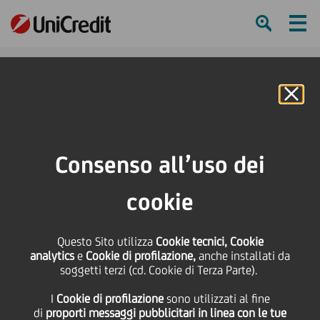
Ham
Se
Online Banking
HOME
Press & Media
News
UniCredit a sostegno dell'export
Consenso all’uso dei
SHARE
PRINT
SEND
cookie
UniCredit a sostegno
Questo Sito utilizza
Cookie tecnici, Cookie
dell'export
analytics
e
Cookie di profilazione,
anche installati da
soggetti terzi (cd. Cookie di Terza Parte).
I
Cookie di profilazione
sono utilizzati al fine
di
proporti messaggi pubblicitari in linea con le tue
13 Febbraio
2020
Business