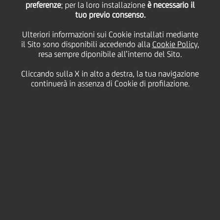
preferenze
; per la loro installazione
è necessario il
tuo previo consenso.
rate di mutui, prestiti e
Ulteriori informazioni sui Cookie installati mediante
il Sito sono disponibili accedendo alla
Cookie Policy
,
finanziamenti per la
resa sempre diponibile all’interno del Sito.
Cliccando sulla X in alto a destra, la tua navigazione
durata del "percorso di
continuerà in assenza di Cookie di profilazione.
protezione" delle donne
vittime di violenza
21 Febbraio
2020 - h 14:30
Sostenibilità
LA BANCA ADERISCE AL PROTOCOLLO
D'INTESA PER FAVORIRE IL RIMBORSO DEI