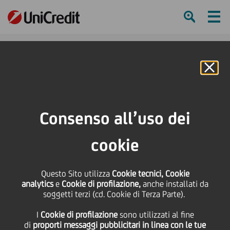
Ham
Se
Online Banking
HOME
Press & Media
News
UniCredit: sospensione per il pagamento delle rate di mutui, prestiti e
Consenso all’uso dei
finanziamenti per la durata del "percorso di protezione" delle donne vittime
di violenza
cookie
SHARE
PRINT
SEND
Questo Sito utilizza
Cookie tecnici, Cookie
analytics
e
Cookie di profilazione,
anche installati da
UniCredit: sospensione
soggetti terzi (cd. Cookie di Terza Parte).
I
Cookie di profilazione
sono utilizzati al fine
per il pagamento delle
di
proporti messaggi pubblicitari in linea con le tue