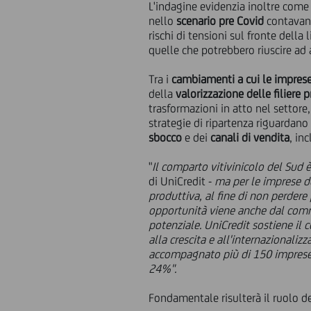
L'indagine evidenzia inoltre come 
nello
scenario pre Covid
contavan
rischi di tensioni sul fronte dell
quelle che potrebbero riuscire ad 
Tra i
cambiamenti a cui le impres
della
valorizzazione delle filiere 
trasformazioni in atto nel settore
strategie di ripartenza riguardano
sbocco
e dei
canali di vendita
, in
"
Il comparto vitivinicolo del Sud è
di UniCredit -
ma per le imprese de
produttiva, al fine di non perdere
opportunità viene anche dal comm
potenziale. UniCredit sostiene il c
alla crescita e all'internazionali
accompagnato più di 150 imprese d
24%".
Fondamentale risulterà il ruolo d