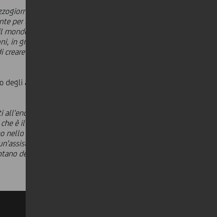
zogiorno d'Italia -
ha sottolineato
ante per la promozione della cultura
il mondo consortile costituisca un
ni, in grado di promuovere al meglio
 di creare un fronte comune
io degli appuntamenti dedicati al
i all'enogastronomia di qualità -
ha
 che è il nostro ruolo. Che non può
ono nello spazio temporale dell'evento
un'assistenza continuativa nei
entano dei must da perseguire con