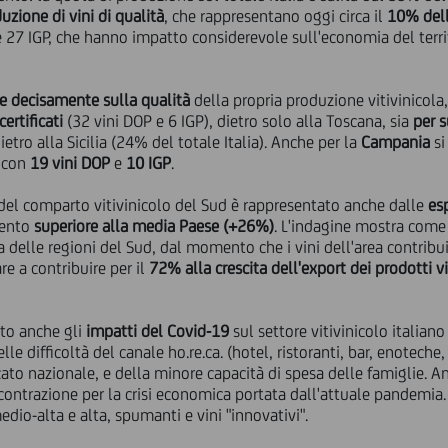
uzione di vini di qualità
, che rappresentano oggi circa il
10% dell
 e 27 IGP, che hanno impatto considerevole sull'economia del territ
e decisamente sulla qualità
della propria produzione vitivinicola,
ertificati
(32 vini DOP e 6 IGP), dietro solo alla Toscana, sia
per s
ietro alla Sicilia (24% del totale Italia). Anche per la
Campania
si
i con
19 vini DOP
e
10 IGP
.
a del comparto vitivinicolo del Sud è rappresentato anche dalle
es
mento
superiore alla media Paese (+26%)
. L'indagine mostra come
ola delle regioni del Sud, dal momento che i vini dell'area contrib
are a contribuire per il
72% alla crescita dell'export dei prodotti vi
ato anche gli
impatti del Covid-19
sul settore vitivinicolo italiano
elle difficoltà del canale ho.re.ca. (hotel, ristoranti, bar, enoteche,
ato nazionale, e della minore capacità di spesa delle famiglie. An
 contrazione per la crisi economica portata dall'attuale pandemia. 
dio-alta e alta, spumanti e vini "innovativi".