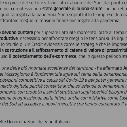
le imprese del settore vitivinicolo italiano e del Sud, dal punto d
o nel complesso uno
stato generale di buona salute
che potrebbe
a liquidità legati alla pandemia. Sono soprattutto le imprese di ma
affrontare meglio le tensioni finanziarie legate alla pandemia.
e devono puntare
per superare l'attuale momento, oltre al tema 
produttive
, necessario per affrontare meglio le tensioni sulla liquid
, lo Studio di UniCredit evidenzia come le strategie che le impres
 la
costruzione e il rafforzamento di catene di valore di prossimit
cluso il
potenziamento dell'e-commerce
, che in questo periodo st
 una delle più rinomate eccellenze del territorio -
ha affermato
A
l Mezzogiorno è fondamentale agire sul tema della dimensione, v
 posizioni competitive a causa del Covid-19 e per poter generare 
ercio digitale perché consente anche ad aziende di dimensioni m
omparto con prodotti e servizi strutturati sugli specifici bisogni de
zzazione di ogni azienda della filiera, anche con iniziative come E
el Sud ad accedere a nuovi mercati e che hanno aumentato il loro
elle Denominazioni del vino italiano.