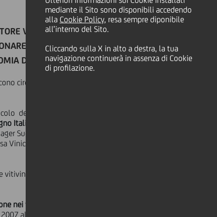
Ulteriori informazioni sui Cookie installati
mediante il Sito sono disponibili accedendo
alla
Cookie Policy
, resa sempre diponibile
all’interno del Sito.
TORE VITIVINICOLO DEL SUD,
ONARE SULLE STRATEGIE DI
Cliccando sulla X in alto a destra, la tua
navigazione continuerà in assenza di Cookie
OMIA DEL TERRITORIO
di profilazione.
cono circa 1/4 del vino prodotto in
nicolo del Sud si è parlato
gno Italia
. All'incontro, moderato da
ager Sud di UniCredit,
Maurizio Teti
,
sa Vinicola Apollonio Srl e
Paolo
e vitivinicolo del Sud con focus sugli
one nei vini da Tavola
e si colloca al
l 2007 al
50% del 2019
. Nell'area si