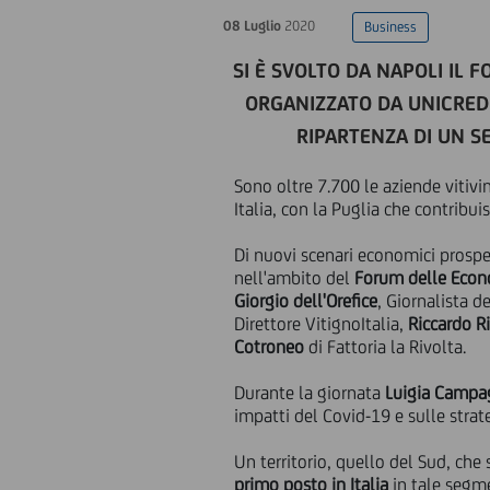
08 Luglio
2020
Business
SI È SVOLTO DA NAPOLI IL 
ORGANIZZATO DA UNICREDI
RIPARTENZA DI UN S
Sono oltre 7.700 le aziende vitivi
Italia, con la Puglia che contribu
Di nuovi scenari economici prospett
nell'ambito del
Forum delle Econ
Giorgio dell'Orefice
, Giornalista d
Direttore VitignoItalia,
Riccardo R
Cotroneo
di Fattoria la Rivolta.
Durante la giornata
Luigia Campa
impatti del Covid-19 e sulle strate
Un territorio, quello del Sud, ch
primo posto in Italia
in tale segme