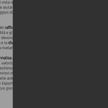
i vista reddituale e patrimoniale,
 aiutare a contenere i prevedibili
ggiori dimensioni o più strutturate
del
rafforzamento dimensionale
e
ità e gli investimenti legati alle
e devono mettere in atto per favorire
à
e la
diversificazione dei mercati di
a rivelando grandi potenzialità.
nnalisa Areni
, Regional Manager Sud
alorizzando anche l'intera filiera
resilienza agli shock di mercato. Una
inori di raggiungere mercati ad alto
lle aziende del settore, finalizzati
asy Export grazie al quale abbiamo
 giro d'affari con l'estero del