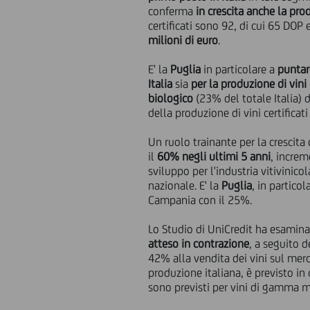
conferma
in crescita anche la prod
certificati sono 92, di cui 65 DOP
milioni di euro
.
E' la
Puglia
in particolare a
puntar
Italia
sia
per la
produzione di vini c
biologico
(23% del totale Italia) d
della produzione di vini certificat
Un ruolo trainante per la crescit
il
60% negli ultimi 5 anni
, incre
sviluppo per l'industria vitivinic
nazionale. E' la
Puglia
, in particol
Campania con il 25%.
Lo Studio di UniCredit ha esamin
atteso in contrazione
, a seguito d
42% alla vendita dei vini sul merc
produzione italiana, è previsto in
sono previsti per vini di gamma me