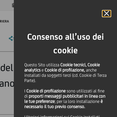
MAGAZINE
FAQ
CALENDARIO
NEL MONDO
IT
Language
Online Banking
RIERA
Consenso all’uso dei
SHARE
PRINT
SEND
cookie
 del Sud: nel
Questo Sito utilizza
Cookie tecnici, Cookie
analytics
e
Cookie di profilazione,
anche
installati da soggetti terzi (cd. Cookie di Terza
ano e crescono i
Parte).
I
Cookie di profilazione
sono utilizzati al fine
di
proporti messaggi pubblicitari in linea con
le tue preferenze
; per la loro installazione
è
necessario il tuo previo consenso.