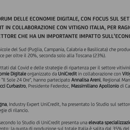
FORUM DELLE ECONOMIE DIGITALE, CON FOCUS SUL SET
T IN COLLABORAZIONE CON VITIGNO ITALIA, PER RAGI
ETTORE CHE HA UN IMPORTANTE IMPATTO SULL'ECON
nicole del Sud (Puglia, Campania, Calabria e Basilicata) che produ
isce per oltre il 20%, seconda solo alla Toscana (23%).
ati dal Covid e delle strategie di ripartenza per il settore vitivi
omie Digitale
organizzato da
UniCredit
in collaborazione con
Viti
e "Il Sole 24 Ore", hanno partecipato
Annalisa Areni
, Regional Man
icci Curbastro
, Presidente Federdoc,
Massimiliano Apollonio
di Ca
gna
, Industry Expert UniCredit, ha presentato lo Studio sul settor
gie di rilancio.
e secondo lo Studio di UniCredit presenta una
elevata specializzazi
nto: la quota di produzione sul totale Italia è salita dal 35% de