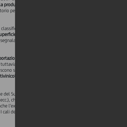
a produzione nazionale
: i vini
orio per un valore pari a circa
500
 classificandosi al
secondo posto in
uperficie agricola dedicata al
 segnala un buon risultato sul fronte
portazioni
che sono cresciute di circa
 tuttavia esistano ampi margini di
uiscono solo per il 3,5% dell'export
tivinicoli del Sud
, seguita dalla
 e del Sud. Il
mercato interno
è
 ecc.), che da solo contribuisce per il
che l'export, a cui va il 55% della
I cali delle vendite più consistenti