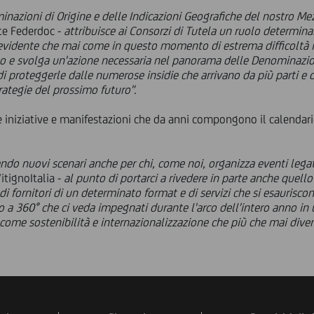
minazioni di Origine e delle Indicazioni Geografiche del nostro Mez
te Federdoc -
attribuisce ai Consorzi di Tutela un ruolo determin
ndi evidente che mai come in questo momento di estrema difficoltà 
o e svolga un'azione necessaria nel panorama delle Denominazio
, di proteggerle dalle numerose insidie che arrivano da più parti e
rategie del prossimo futuro".
 iniziative e manifestazioni che da anni compongono il calendar
do nuovi scenari anche per chi, come noi, organizza eventi legat
VitignoItalia -
al punto di portarci a rivedere in parte anche quello
i fornitori di un determinato format e di servizi che si esaurisc
 a 360° che ci veda impegnati durante l'arco dell'intero anno in 
 come sostenibilità e internazionalizzazione che più che mai div