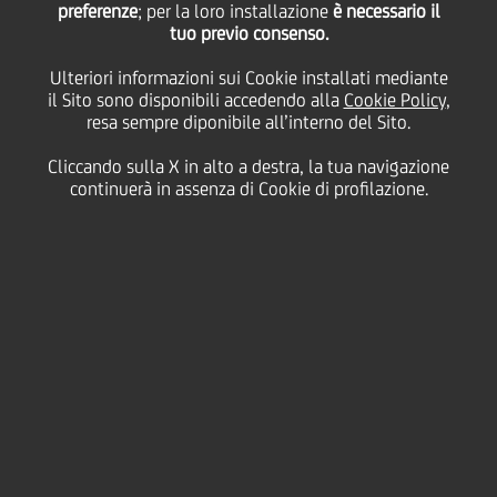
Coopselios: operazione
preferenze
; per la loro installazione
è necessario il
tuo previo consenso.
da 8 milioni di euro per
Ulteriori informazioni sui Cookie installati mediante
il Sito sono disponibili accedendo alla
Cookie Policy
,
resa sempre diponibile all’interno del Sito.
un progetto a impatto
Cliccando sulla X in alto a destra, la tua navigazione
continuerà in assenza di Cookie di profilazione.
sociale
05 Novembre
2019
Business
CONCESSO UN FINANZIAMENTO ALLA
COOPERATIVA SOCIALE DI REGGIO EMILIA
PER IL COMPLETAMENTO DEL NUOVO POLO
SANITARIO INTEGRATO A SAN GIULIANO
TERME (PISA) RIVOLTO AD ANZIANI E