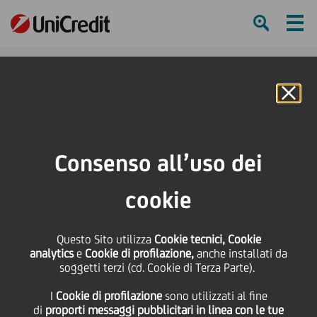
Ham
Se
Online Banking
HOME
Press & Media
News
UniCredit Social Impact Banking sostiene Coopselios: operazione da 8
Consenso all’uso dei
milioni di euro per un progetto a impatto sociale
cookie
SHARE
PRINT
SEND
UniCredit Social Impact
Questo Sito utilizza
Cookie tecnici, Cookie
analytics
e
Cookie di profilazione,
anche installati da
soggetti terzi (cd. Cookie di Terza Parte).
Banking sostiene
I
Cookie di profilazione
sono utilizzati al fine
di
proporti messaggi pubblicitari in linea con le tue