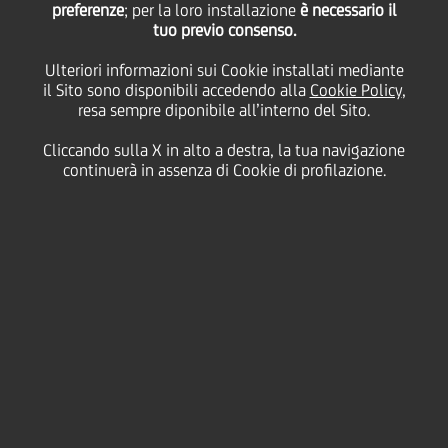
preferenze
; per la loro installazione
è necessario il
tuo previo consenso.
UniCredit
Ulteriori informazioni sui Cookie installati mediante
il Sito sono disponibili accedendo alla
Cookie Policy
,
resa sempre diponibile all’interno del Sito.
25 Settembre
2019
Cultura & società
Cliccando sulla X in alto a destra, la tua navigazione
continuerà in assenza di Cookie di profilazione.
Domenica 6 ottobre inaugura con una parata teatrale
dal titolo TRAS-LOCO, la nuova sede del Teatro
Atlante di Palermo, Cooperativa sociale fondata nel
2006 da Emilio Ajovalasit e Preziosa Salatino, con
l'obiettivo di contrastare il degrado socio-culturale
dello storico quartiere Kalsa di Palermo attraverso
attività di animazione culturale e teatrale.
Attraverso specifici percorsi laboratoriali e di
produzione artistica multidisciplinare la Cooperativa
cerca di coinvolgere gli abitanti del quartiere, spesso
appartenenti a classi sociali eterogenee e a etnie
diverse.