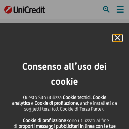
Ham
Se
Online Banking
HOME
Press & Media
News
Una nuova sede per il Teatro Atlante grazie all'impact financing di UniCredit
Consenso all’uso dei
SHARE
PRINT
SEND
cookie
Una nuova sede per il
Questo Sito utilizza
Cookie tecnici, Cookie
analytics
e
Cookie di profilazione,
anche installati da
Teatro Atlante grazie
soggetti terzi (cd. Cookie di Terza Parte).
I
Cookie di profilazione
sono utilizzati al fine
all'impact financing di
di
proporti messaggi pubblicitari in linea con le tue