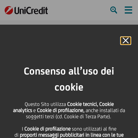
Ham
Se
Online Banking
HOME
Press & Media
News
Presentato il tronco fossile di araucaria al Museo di mineralogia e
Consenso all’uso dei
petrografia di UniTs
cookie
SHARE
PRINT
SEND
Presentato il tronco
Questo Sito utilizza
Cookie tecnici, Cookie
analytics
e
Cookie di profilazione,
anche installati da
soggetti terzi (cd. Cookie di Terza Parte).
fossile di araucaria al
I
Cookie di profilazione
sono utilizzati al fine
di
proporti messaggi pubblicitari in linea con le tue