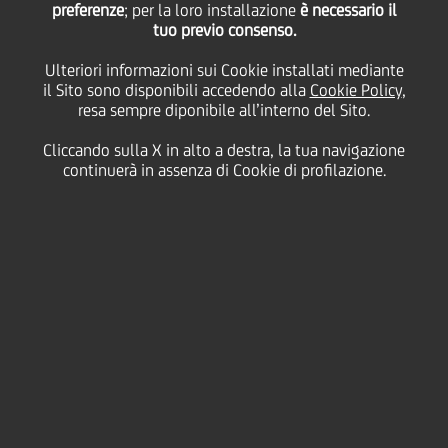
Museo di mineralogia e
preferenze
; per la loro installazione
è necessario il
tuo previo consenso.
Ulteriori informazioni sui Cookie installati mediante
petrografia di UniTs
il Sito sono disponibili accedendo alla
Cookie Policy
,
resa sempre diponibile all’interno del Sito.
Cliccando sulla X in alto a destra, la tua navigazione
18 Gennaio
2019
Cultura & società
continuerà in assenza di Cookie di profilazione.
IL MUSEO DI MINERALOGIA E PETROGRAFIA
DELL'UNIVERSITÀ DI TRIESTE AMPLIA LA
PROPRIA COLLEZIONE ESPOSITIVA GRAZIE A
UNICREDIT: LA BANCA TRAFERISCE PRESSO
IL MUSEO UNIVERSITARIO UN TRONCO
FOSSILE RISALENTE AL TRIASSICO (220
MILIONI DI ANNI FA)