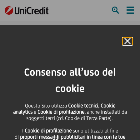
Ham
Se
Online Banking
HOME
Press & Media
News
Modena, "Forum delle economie: Easy export & Trade Finance" UniCredit e
Consenso all’uso dei
Confindustria Emilia insieme per l'internazionalizzazione delle imprese del
territorio
cookie
SHARE
PRINT
Questo Sito utilizza
Cookie tecnici, Cookie
analytics
e
Cookie di profilazione,
anche installati da
13 Marzo
2019
soggetti terzi (cd. Cookie di Terza Parte).
Export, e-commerce e opportunità per
Business
l'internazionalizzazione delle imprese sono stati
I
Cookie di profilazione
sono utilizzati al fine
i temi principali trattati in occasione del seminario
"Forum
di
proporti messaggi pubblicitari in linea con le tue