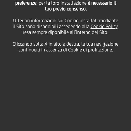
delle Economie: Easy Export & Trade Finance
e altri servizi
preferenze
; per la loro installazione
è necessario il
per l'internazionalizzazione delle imprese"
, organizzato da
tuo previo consenso.
UniCredit
e
Confindustria Emilia
che ha ospitato l'incontro
presso la propria sede a Modena.
Ulteriori informazioni sui Cookie installati mediante
il Sito sono disponibili accedendo alla
Cookie Policy
,
resa sempre diponibile all’interno del Sito.
L'importanza della voce export per le aziende dell'
Emilia
Cliccando sulla X in alto a destra, la tua navigazione
Romagna
è confermata dai 46,7 miliardi registrati nei primi
continuerà in assenza di Cookie di profilazione.
nove mesi del 2018, con un incremento delle vendite in
quasi tutti i principali settori di esportazione e un surplus
commerciale rispetto alle importazioni di quasi 20 miliardi.
Il comparto dei macchinari, che da solo rappresenta quasi il
30% dell'export della regione, ha registrato nel terzo
trimestre del 2018 un aumento del 5,1% con un giro d'affari
di circa 13,5 miliardi di euro; mentre il comparto
dell'automotive, secondo per importanza con una quota
export del 10%, ha segnato un incremento del 6% per 4,5
miliardi di euro.
Anche per l'area di
Modena
automotive e meccanica si
confermano i settori di maggior peso in termini di
esportazioni, con una quota export che si aggira per