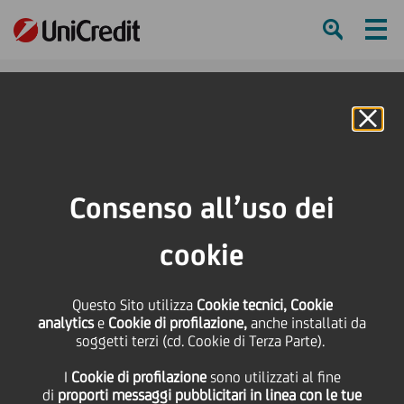
Ham
Se
Online Banking
HOME
Press & Media
News
Inaugurato a Catania il primo UniCredit Business Center innovativo in Sicilia
Consenso all’uso dei
SHARE
PRINT
SEND
cookie
Inaugurato a Catania il
Questo Sito utilizza
Cookie tecnici, Cookie
analytics
e
Cookie di profilazione,
anche installati da
primo UniCredit
soggetti terzi (cd. Cookie di Terza Parte).
I
Cookie di profilazione
sono utilizzati al fine
Business Center
di
proporti messaggi pubblicitari in linea con le tue