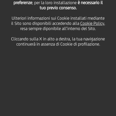
preferenze
; per la loro installazione
è necessario il
tuo previo consenso.
innovativo in Sicilia
Ulteriori informazioni sui Cookie installati mediante
il Sito sono disponibili accedendo alla
Cookie Policy
,
resa sempre diponibile all’interno del Sito.
01 Luglio
2019
Business
Cliccando sulla X in alto a destra, la tua navigazione
continuerà in assenza di Cookie di profilazione.
È stato inaugurato a Catania il primo UniCredit
Business Center innovativo in Sicilia, dedicato
esclusivamente alle piccole imprese.
L'UniCredit Business Center, sito in Corso Sicilia 44 a
Catania è, in Sicilia, il primo spazio ad avere un
concept fortemente improntato all'innovazione, con
dotazioni multimediali tecnologiche e un customer
manager dedicato all'accoglienza dei clienti e al loro
supporto. Ciò che caratterizza e rende unico questo
centro è la presenza di spazi interamente riservati
alla clientela: salottini per la consulenza dove
confrontarsi con il proprio gestore, un'area lounge