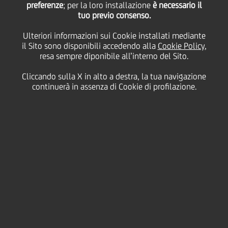
preferenze
; per la loro installazione
è necessario il
tuo previo consenso.
UN LABORATORIO UNICO PER IL PANORAMA
ITALIANO, FRUTTO DELLA COLLABORAZIONE
Ulteriori informazioni sui Cookie installati mediante
il Sito sono disponibili accedendo alla
Cookie Policy
,
TRA IL GLOBAL TRANSACTION BANKING DI
resa sempre diponibile all’interno del Sito.
UNICREDIT E AITI, LA PRINCIPALE
Cliccando sulla X in alto a destra, la tua navigazione
ASSOCIAZIONE DI CATEGORIA DEI TESORIERI
continuerà in assenza di Cookie di profilazione.
ITALIANI
Si preannuncia il tutto esaurito al 2° AITI Treasury
Lab, l'appuntamento di metà anno con i Tesorieri
d'Impresa organizzato in collaborazione con
UniCredit.
Più di 200 Tesorieri delle imprese italiane si
incontrano il 7 giugno presso UniCredit Tower a
Milano per un Laboratorio unico nel panorama
italiano, frutto della collaborazione tra il Global