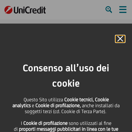
Ham
Se
Online Banking
HOME
Press & Media
News
In UniCredit Tower il 2° AITI Treasury Lab
Consenso all’uso dei
SHARE
PRINT
SEND
cookie
In UniCredit Tower il 2°
Questo Sito utilizza
Cookie tecnici, Cookie
AITI Treasury Lab
analytics
e
Cookie di profilazione,
anche installati da
soggetti terzi (cd. Cookie di Terza Parte).
I
Cookie di profilazione
sono utilizzati al fine
di
proporti messaggi pubblicitari in linea con le tue
31 Maggio
2019
Business