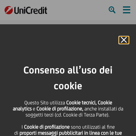
Ham
Se
Online Banking
HOME
Press & Media
News
Al via UniCredit Start Lab 2019: a Bologna la presentazione con Aster e
Consenso all’uso dei
Almacube
cookie
SHARE
PRINT
SEND
Al via UniCredit Start
Questo Sito utilizza
Cookie tecnici, Cookie
analytics
e
Cookie di profilazione,
anche installati da
soggetti terzi (cd. Cookie di Terza Parte).
Lab 2019: a Bologna la
I
Cookie di profilazione
sono utilizzati al fine
di
proporti messaggi pubblicitari in linea con le tue