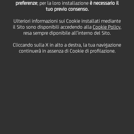
preferenze
presentazione con
; per la loro installazione
è necessario il
tuo previo consenso.
Ulteriori informazioni sui Cookie installati mediante
Aster e Almacube
il Sito sono disponibili accedendo alla
Cookie Policy
,
resa sempre diponibile all’interno del Sito.
Cliccando sulla X in alto a destra, la tua navigazione
26 Marzo
2019
Business
continuerà in assenza di Cookie di profilazione.
Iscrizioni aperte a startup e PMI innovative per
presentare il proprio progetto
imprenditoriale entro il 16 aprile 2019. I business
plan selezionati accederanno al programma di
accelerazione di UniCredit
Sono aperte le iscrizioni alla sesta edizione di
UniCredit Start Lab
, il programma di accelerazione
lanciato da
UniCredit
nel 2014 e rivolto a startup e
PMI innovative costituite da non più di 5 anni.
A
Bologna
l'evento di presentazione del programma