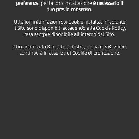
preferenze
del successo degli
; per la loro installazione
è necessario il
tuo previo consenso.
Ulteriori informazioni sui Cookie installati mediante
imprenditori di
il Sito sono disponibili accedendo alla
Cookie Policy
,
resa sempre diponibile all’interno del Sito.
Centergross
Cliccando sulla X in alto a destra, la tua navigazione
continuerà in assenza di Cookie di profilazione.
19 Luglio
2019
Business
COSTUME D'IMMAGINE, KONTATTO, SCOUT,
SOUVENIR E SUCCESSORI BERNAGOZZI
PROTAGONISTI DI 6 STORIE DI SUCCESSO
DELLA MODA INTERNAZIONALE IN UN
VOLUME REALIZZATO CON L'UNIVERSITÀ DI
BOLOGNA.