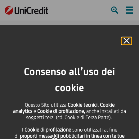
Ham
Se
Online Banking
HOME
Press & Media
News
6 modi per non andare fuori moda: le ricette del successo degli imprenditori
Consenso all’uso dei
di Centergross
cookie
SHARE
PRINT
SEND
6 modi per non andare
Questo Sito utilizza
Cookie tecnici, Cookie
analytics
e
Cookie di profilazione,
anche installati da
soggetti terzi (cd. Cookie di Terza Parte).
fuori moda: le ricette
I
Cookie di profilazione
sono utilizzati al fine
di
proporti messaggi pubblicitari in linea con le tue