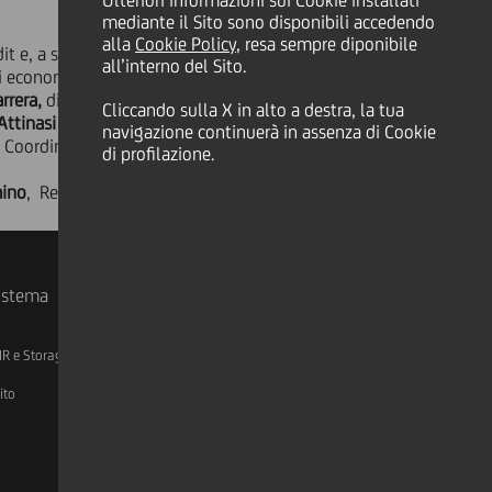
Ulteriori informazioni sui Cookie installati
mediante il Sito sono disponibili accedendo
alla
Cookie Policy
, resa sempre diponibile
it e, a seguire, di
Vittorio La Placa
,
all’interno del Sito.
ori economici dell'area delle Madonie e
rrera,
direttore di
Cliccando sulla X in alto a destra, la tua
Attinasi
di Assohotel Confesercenti,
navigazione continuerà in assenza di Cookie
, Coordinatore Sicilia Borghi più Belli
di profilazione.
mino
, Responsabile Area Retail
sistema
IR e Storage
AML, Patriot Act e W-8BEN-E
ito
Linkedin
X
Instagram
Facebook
YouTube
Tik Tok