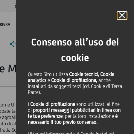
MAGAZINE
FAQ
CALENDARIO
NEL MONDO
IT
Language
Online Banking
RIERA
Consenso all’uso dei
SHARE
PRINT
SEND
cookie
ore Madonie"
Questo Sito utilizza
Cookie tecnici, Cookie
analytics
e
Cookie di profilazione,
anche
installati da soggetti terzi (cd. Cookie di Terza
Parte).
I
Cookie di profilazione
sono utilizzati al fine
 come UniCredit, con una forte
di
proporti messaggi pubblicitari in linea con
ale la propria clientela. Le azioni
le tue preferenze
; per la loro installazione
è
re agroalimentare con l'apertura a
necessario il tuo previo consenso.
ita di attività imprenditoriali avviate
etralia Sottana (Villa Sant'Andrea)