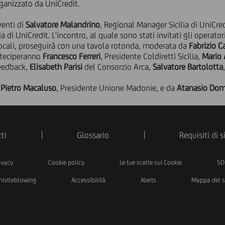
rganizzato da UniCredit.
venti di
Salvatore Malandrino
, Regional Manager Sicilia di UniCred
a di UniCredit. L'incontro, al quale sono stati invitati gli operat
 locali, proseguirà con una tavola rotonda, moderata da
Fabrizio Ca
arteciperanno
Francesco Ferreri
, Presidente Coldiretti Sicilia,
Mario 
Feedback,
Elisabeth Parisi
del Consorzio Arca,
Salvatore Bartolotta
a
Pietro Macaluso
, Presidente Unione Madonie, e da
Atanasio Do
ti
Glossario
Requisiti di 
ivacy
Cookie policy
Le tue scelte sui Cookie
SD
istleblowing
Accessibilità
Alerts
Mappa del s