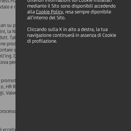
Ulteriori informazioni sui Cookie installati
siness Plan in Progress", progetto
mediante il Sito sono disponibili accedendo
dale e mercati finanziari)
alla
Cookie Policy
, resa sempre diponibile
all’interno del Sito.
lan su progetti assegnati da
Cliccando sulla X in alto a destra, la tua
i, la Netresults con l'Ing. Enrico La
navigazione continuerà in assenza di Cookie
l dott. Tattanelli Andrea e UniCredit
di profilazione.
ne produttiva, di valutazione di
contare sul supporto di ex-studenti e
l'ing. Claudio Cocchi, Mentor di
ilova per la redazione del business
e promotrici e, per UniCredit, del
tto, HR Retail Centro Nord, che hanno
gi, Valentina Puntoni, Francesco
 processo di recruiting per eventuali
di eccellenza e una delle più antiche