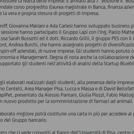
onoscere la realtà delle imprese. È arrivato alla 7° edizione il "Bu
ndale corso progredito (laurea magistrale in Banca, finanza azien
e la vera e propria stesura di progetti di impresa.
 Proff. Giovanna Mariani e Ada Carlesi hanno sviluppato business p
sessione hanno partecipato il Gruppo Lapi con l'Ing. Paolo Mattein
t.ssa Sarah Bussotti ed il dott. Riccardo Grilli, il gruppo PES con i
rd, Andrea Burchi, che hanno assegnato progetti di diversificazio
i spin-off aziendali, di nuove imprese. Gli studenti hanno potuto 
conomia e Management. Degna di nota anche la collaborazione del
pportato gli studenti nell'attività di analisi della Startup Blueb
, gli elaborati realizzati dagli studenti, alla presenza delle impres
no Centelli, Area Manager Pisa, Lucca e Massa e di David Bellofa
piPet, presentato da Alessio Pantani, Giulia Piozzi, Fabio Mallog
un nuovo prodotto per la somministrazione di farmaci ad animali.
'elaborato migliore potrà costituire una carta in più per accedere al
rno del Gruppo bancario.
ess che ci vede coinvolti al fianco dell'Università di Pisa, centro 