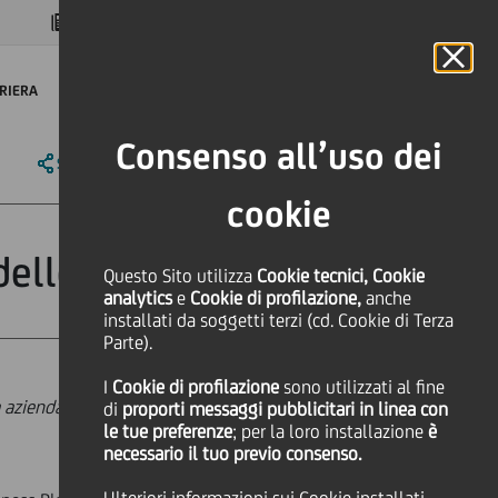
MAGAZINE
FAQ
CALENDARIO
NEL MONDO
IT
Language
Online Banking
RIERA
Consenso all’uso dei
SHARE
PRINT
SEND
cookie
 delle imprese
Questo Sito utilizza
Cookie tecnici, Cookie
analytics
e
Cookie di profilazione,
anche
installati da soggetti terzi (cd. Cookie di Terza
Parte).
I
Cookie di profilazione
sono utilizzati al fine
a aziendale e mercati finanziari ha
di
proporti messaggi pubblicitari in linea con
le tue preferenze
; per la loro installazione
è
necessario il tuo previo consenso.