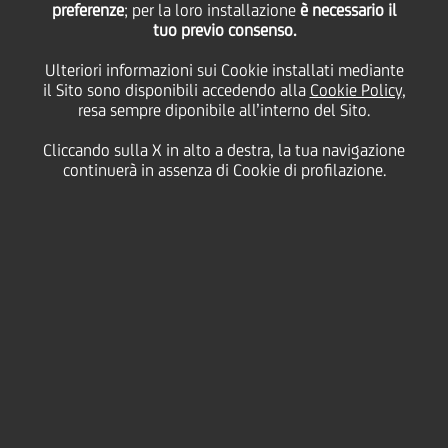
preferenze
beneficenza della
; per la loro installazione
è necessario il
tuo previo consenso.
Ulteriori informazioni sui Cookie installati mediante
Fon.Ca.Ne.Sa. Onlus
il Sito sono disponibili accedendo alla
Cookie Policy
,
resa sempre diponibile all’interno del Sito.
sostenuta da UniCredit
Cliccando sulla X in alto a destra, la tua navigazione
continuerà in assenza di Cookie di profilazione.
08 Maggio
2018
Cultura & società
Si tiene martedì 8 maggio presso l'Aula Cumino
dell'UniCredit, in Via S. Euplio 9 a Catania,
l'estrazione dei biglietti vincenti della XVIII^ edizione
della Lotteria di beneficenza organizzata dalla
Fon.Ca.Ne.Sa (Fondazione Catanese per lo Studio e la
Cura delle Malattie Neoplastiche del Sangue) Onlus.
Come sempre l'encomiabile impegno dell'UniCredit,
partner ufficiale della Fondazione, ha raggiunto