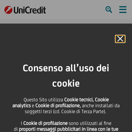
Ham
Se
Online Banking
HOME
Press & Media
News
A Catania l'8 maggio estrazione lotteria di beneficenza della Fon.Ca.Ne.Sa.
Consenso all’uso dei
Onlus sostenuta da UniCredit
cookie
SHARE
PRINT
SEND
A Catania l'8 maggio
Questo Sito utilizza
Cookie tecnici, Cookie
analytics
e
Cookie di profilazione,
anche installati da
soggetti terzi (cd. Cookie di Terza Parte).
estrazione lotteria di
I
Cookie di profilazione
sono utilizzati al fine
di
proporti messaggi pubblicitari in linea con le tue