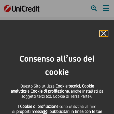
Ham
Se
Online Banking
HOME
Press & Media
News
#UniCreditStartLab: Iscrizioni aperte per l'edizione 2018
Consenso all’uso dei
SHARE
PRINT
SEND
cookie
#UniCreditStartLab:
Questo Sito utilizza
Cookie tecnici, Cookie
analytics
e
Cookie di profilazione,
anche installati da
Iscrizioni aperte per
soggetti terzi (cd. Cookie di Terza Parte).
I
Cookie di profilazione
sono utilizzati al fine
l'edizione 2018
di
proporti messaggi pubblicitari in linea con le tue