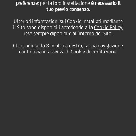
preferenze
; per la loro installazione
è necessario il
tuo previo consenso.
Ulteriori informazioni sui Cookie installati mediante
04 Gennaio
2018
Business
il Sito sono disponibili accedendo alla
Cookie Policy
,
resa sempre diponibile all’interno del Sito.
Il programma di
Cliccando sulla X in alto a destra, la tua navigazione
accelerazione a supporto
continuerà in assenza di Cookie di profilazione.
delle startup e PMI
innovative italiane giunge al
quinto anno.
Oltre 3.400 i progetti
imprenditoriali analizzati
nelle precedenti edizioni