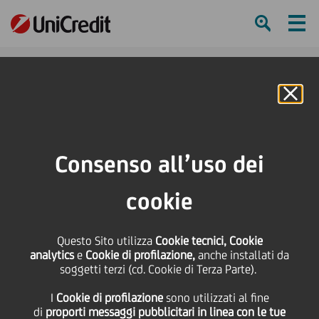
Ham
Se
Online Banking
HOME
Press & Media
News
Open Filarmonica - Concerto per Milano 2016
Consenso all’uso dei
SHARE
PRINT
SEND
cookie
Open Filarmonica -
Questo Sito utilizza
Cookie tecnici, Cookie
analytics
e
Cookie di profilazione,
anche installati da
Concerto per Milano
soggetti terzi (cd. Cookie di Terza Parte).
I
Cookie di profilazione
sono utilizzati al fine
2016
di
proporti messaggi pubblicitari in linea con le tue