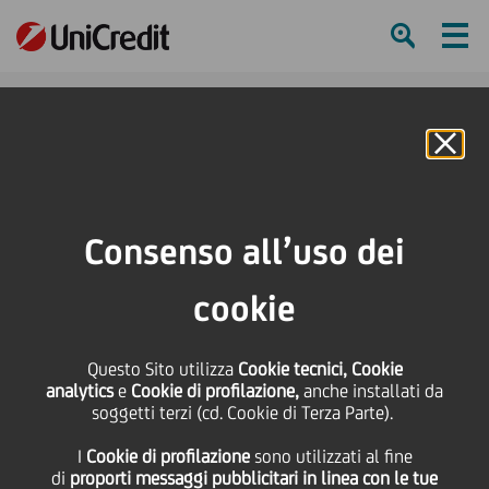
Ham
Se
Online Banking
HOME
Press & Media
News
XV edizione Invito a Palazzo
Consenso all’uso dei
SHARE
PRINT
SEND
cookie
XV edizione Invito a
Questo Sito utilizza
Cookie tecnici, Cookie
Palazzo
analytics
e
Cookie di profilazione,
anche installati da
soggetti terzi (cd. Cookie di Terza Parte).
I
Cookie di profilazione
sono utilizzati al fine
di
proporti messaggi pubblicitari in linea con le tue
01 Ottobre
2016
Cultura & società