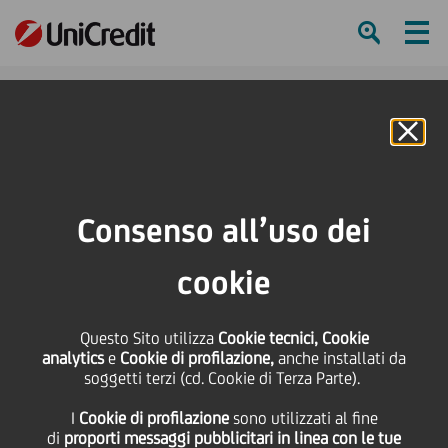
Ham
Se
Online Banking
HOME
Press & Media
News
Miglior banca social in Italia
Consenso all’uso dei
SHARE
PRINT
SEND
cookie
Miglior banca social in
Questo Sito utilizza
Cookie tecnici, Cookie
Italia
analytics
e
Cookie di profilazione,
anche installati da
soggetti terzi (cd. Cookie di Terza Parte).
I
Cookie di profilazione
sono utilizzati al fine
di
proporti messaggi pubblicitari in linea con le tue
23 Febbraio
2015 - h 13:27
Cultura & società