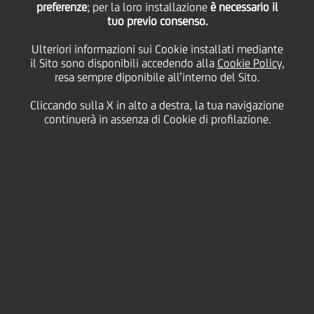
Milan
preferenze
; per la loro installazione
è necessario il
tuo previo consenso.
Ulteriori informazioni sui Cookie installati mediante
il Sito sono disponibili accedendo alla
Cookie Policy
,
resa sempre diponibile all’interno del Sito.
Cliccando sulla X in alto a destra, la tua navigazione
continuerà in assenza di Cookie di profilazione.
Secondo lo studio di I-Com (Istituto per la competitività)
dedicato alla
Digital Finance Innovation
, UniCredit è in
testa alla classifica
delle Banche più attive sui canali Social
(Facebook, Twitter e You Tube) seguita da BNL e Intesa