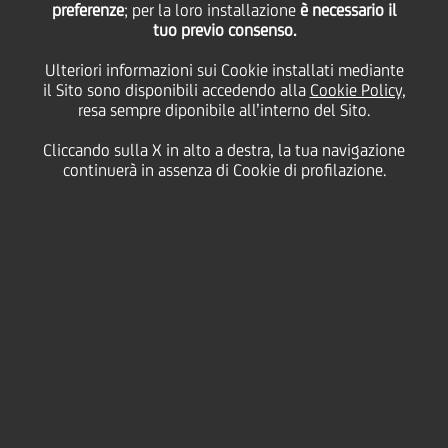
preferenze
; per la loro installazione
è necessario il
tuo previo consenso.
Ulteriori informazioni sui Cookie installati mediante
13 Ottobre
2014 - h 11:00
Cultura & società
Milano
il Sito sono disponibili accedendo alla
Cookie Policy
,
resa sempre diponibile all’interno del Sito.
Cliccando sulla X in alto a destra, la tua navigazione
continuerà in assenza di Cookie di profilazione.