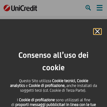
Ham
Se
Online Banking
HOME
Press & Media
News
Tornano le Prove Aperte della Filarmonica della Scala per il sesto anno
Consenso all’uso dei
SHARE
PRINT
SEND
cookie
Tornano le Prove Aperte
Questo Sito utilizza
Cookie tecnici, Cookie
analytics
e
Cookie di profilazione,
anche installati da
della Filarmonica della
soggetti terzi (cd. Cookie di Terza Parte).
I
Cookie di profilazione
sono utilizzati al fine
Scala per il sesto anno
di
proporti messaggi pubblicitari in linea con le tue