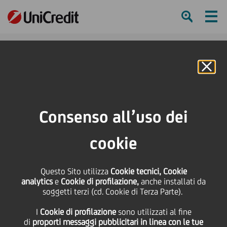
Ham
Se
Online Banking
HOME
Press & Media
News
#MusicStreets: a Milano torna la grande musica di strada
Consenso all’uso dei
SHARE
PRINT
SEND
cookie
#MusicStreets: a
Questo Sito utilizza
Cookie tecnici, Cookie
analytics
e
Cookie di profilazione,
anche installati da
Milano torna la grande
soggetti terzi (cd. Cookie di Terza Parte).
I
Cookie di profilazione
sono utilizzati al fine
musica di strada
di
proporti messaggi pubblicitari in linea con le tue