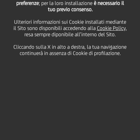
preferenze
; per la loro installazione
è necessario il
tuo previo consenso.
Ulteriori informazioni sui Cookie installati mediante
14 Luglio
2014 - h 10:43
Pi
Cultura & società
azza Gae Aulenti, Milano
il Sito sono disponibili accedendo alla
Cookie Policy
,
resa sempre diponibile all’interno del Sito.
Cliccando sulla X in alto a destra, la tua navigazione
continuerà in assenza di Cookie di profilazione.
Il
22 luglio
alle
ore 21.00
piazza Gae Aulenti ospiterà
l'edizione estiva di
Music Streets
con il primo concerto in
Italia dei
Playing for change
e con la partecipazione
straordinaria di
Alex Britti
. Come per la prima edizione la
serata sarà condotta dal famoso
DJ Linus
.
Tutte le informazioni disponibili cliccando
qui