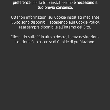
preferenze
; per la loro installazione
è necessario il
tuo previo consenso.
Ulteriori informazioni sui Cookie installati mediante
09 Luglio
2013 - h 11:57
Sostenibilità
il Sito sono disponibili accedendo alla
Cookie Policy
,
resa sempre diponibile all’interno del Sito.
Cliccando sulla X in alto a destra, la tua navigazione
continuerà in assenza di Cookie di profilazione.
Nell'ambito della prima edizione dello
European CSR