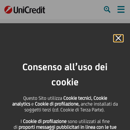
Ham
Se
Online Banking
HOME
Press & Media
News
Menzione speciale allo European CSR Award Scheme
Consenso all’uso dei
SHARE
PRINT
SEND
cookie
Menzione speciale allo
Questo Sito utilizza
Cookie tecnici, Cookie
analytics
e
Cookie di profilazione,
anche installati da
European CSR Award
soggetti terzi (cd. Cookie di Terza Parte).
I
Cookie di profilazione
sono utilizzati al fine
Scheme
di
proporti messaggi pubblicitari in linea con le tue