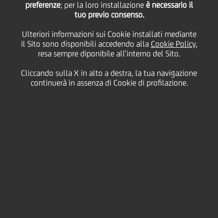
preferenze
candidata a Ethical
; per la loro installazione
è necessario il
tuo previo consenso.
Ulteriori informazioni sui Cookie installati mediante
Corporation Awards
il Sito sono disponibili accedendo alla
Cookie Policy
,
resa sempre diponibile all’interno del Sito.
2012
Cliccando sulla X in alto a destra, la tua navigazione
continuerà in assenza di Cookie di profilazione.
08 Maggio
2012 - h 15:58
Sostenibilità
Ethical Corporation ha
annunciato che UniCredit è
tra i finalisti nell'annuale
Awards, 3° edizione. I