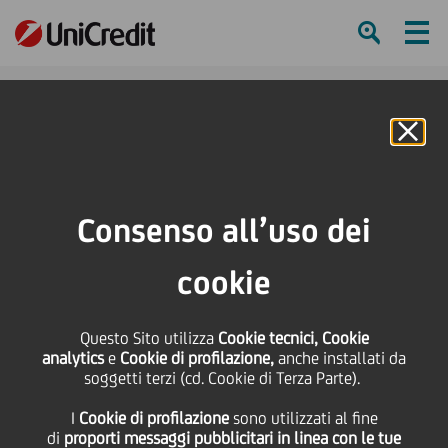
Ham
Se
Online Banking
HOME
Press & Media
News
Leader nella Sostenibilità: UniCredit candidata a Ethical Corporation Awards
Consenso all’uso dei
2012
cookie
SHARE
PRINT
SEND
Questo Sito utilizza
Leader nella
Cookie tecnici, Cookie
analytics
e
Cookie di profilazione,
anche installati da
soggetti terzi (cd. Cookie di Terza Parte).
Sostenibilità: UniCredit
I
Cookie di profilazione
sono utilizzati al fine
di
proporti messaggi pubblicitari in linea con le tue