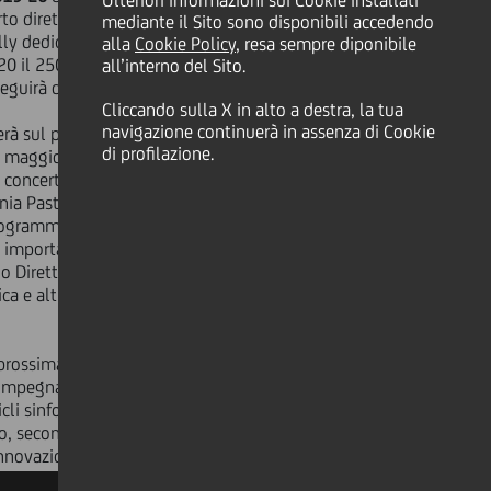
Ulteriori informazioni sui Cookie installati
to diretto dal Direttore Principale
mediante il Sito sono disponibili accedendo
lly dedicato a Beethoven, di cui
alla
Cookie Policy
, resa sempre diponibile
20 il 250° anniversario della nascita.
all’interno del Sito.
seguirà due Sinfonie, la Seconda e la
Cliccando sulla X in alto a destra, la tua
navigazione continuerà in assenza di Cookie
nerà sul podio per un secondo
di profilazione.
11 maggio 2020, con Kavakos
l concerto per violino di Beethoven e
nia Pastorale.
ogramma della Stagione, saranno in
i importanti concerti durante i quali
o Direttori e Solisti da tempo vicini
ca e altri al loro debutto con
prossima stagione, la Filarmonica
 impegnata nella Stagione Sinfonica
icli sinfonici classici accanto a opere
, secondo lo stile dell'orchestra, fra
innovazione.