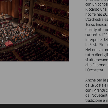
con un concer
Riccardo Chai
ricorre nel 20
L'Orchestra e
Terza, Eroica.
Chailly ritor
concerto, l'
interprete de
la Sesta Sinfo
Nel nuovo pr
tutto dieci gl
si alternerann
alla Filarmoni
l'Orchestra.
Anche per la 
della Scala è
con i grandi c
del Novecento
tradizione e 