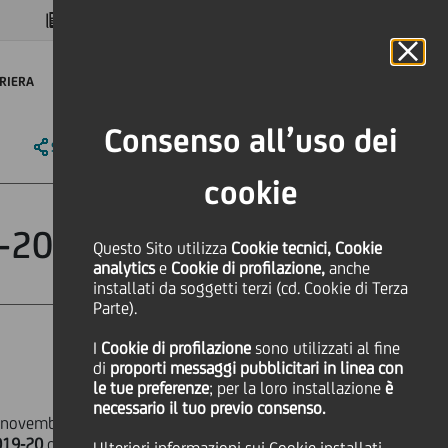
MAGAZINE
FAQ
CALENDARIO
NEL MONDO
IT
Language
Online Banking
RIERA
Consenso all’uso dei
SHARE
PRINT
SEND
cookie
9-2020
Questo Sito utilizza
Cookie tecnici, Cookie
analytics
e
Cookie di profilazione,
anche
installati da soggetti terzi (cd. Cookie di Terza
Parte).
I
Cookie di profilazione
sono utilizzati al fine
Cultura & società
di
proporti messaggi pubblicitari in linea con
le tue preferenze
; per la loro installazione
è
necessario il tuo previo consenso.
 novembre si inaugurerà la
Stagione
2019-20
della Filarmonica della Scala