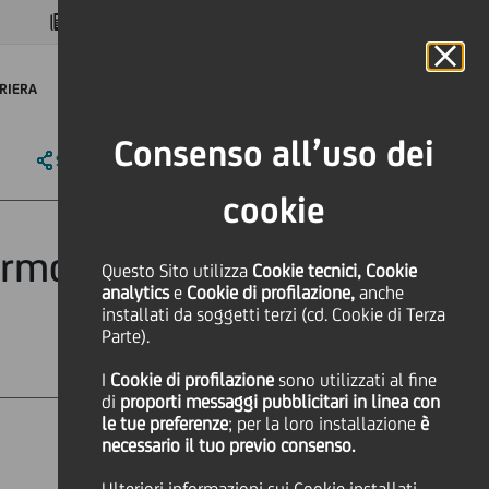
MAGAZINE
FAQ
CALENDARIO
NEL MONDO
IT
Language
Online Banking
RIERA
Consenso all’uso dei
SHARE
PRINT
SEND
cookie
armonica della
Questo Sito utilizza
Cookie tecnici, Cookie
analytics
e
Cookie di profilazione,
anche
installati da soggetti terzi (cd. Cookie di Terza
Parte).
I
Cookie di profilazione
sono utilizzati al fine
di
proporti messaggi pubblicitari in linea con
le tue preferenze
; per la loro installazione
è
necessario il tuo previo consenso.
Cultura & società