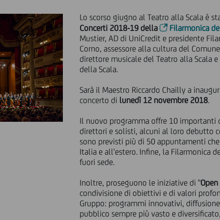
Lo scorso giugno al Teatro alla Scala è s
Concerti 2018-19 della
Filarmonica de
Mustier, AD di UniCredit e presidente Fila
Corno, assessore alla cultura del Comune 
direttore musicale del Teatro alla Scala e
della Scala.
Sarà il Maestro Riccardo Chailly a inaugu
concerto di
lunedì 12 novembre 2018
.
Il nuovo programma offre 10 importanti c
direttori e solisti, alcuni al loro debutto 
sono previsti più di 50 appuntamenti che s
Italia e all'estero. Infine, la Filarmonica d
fuori sede.
Inoltre, proseguono le iniziative di "
Open 
condivisione di obiettivi e di valori profo
Gruppo: programmi innovativi, diffusione
pubblico sempre più vasto e diversificat