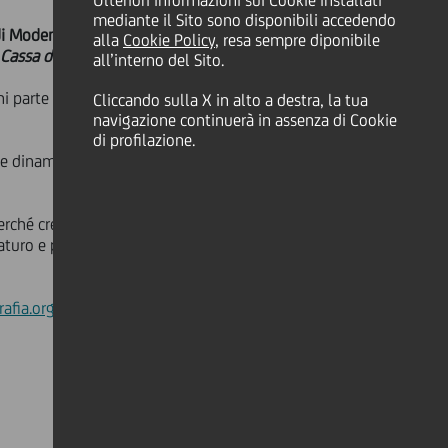
Ulteriori informazioni sui Cookie installati
mediante il Sito sono disponibili accedendo
 di Modena ospiteranno la mostra a
alla
Cookie Policy
, resa sempre diponibile
 Cassa di risparmio di Modena.
all’interno del Sito.
ogni parte del mondo in un percorso
Cliccando sulla X in alto a destra, la tua
navigazione continuerà in assenza di Cookie
di profilazione.
e dinamiche sociali, culturali,
ché crede che l'arte sia uno
raturo e perché è un modo per essere
afia.org/mostra/strange-worlds/