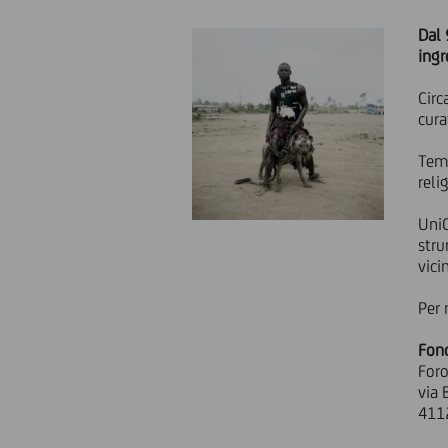
Dal 
ingr
Circ
cura
Tema
reli
UniC
stru
vici
Per 
Fon
Foro
via 
4112