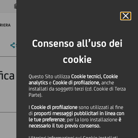
MAGAZINE
FAQ
CALENDARIO
NEL MONDO
IT
Language
Online Banking
RIERA
Consenso all’uso dei
SHARE
PRINT
SEND
cookie
fica Strange
Questo Sito utilizza
Cookie tecnici, Cookie
analytics
e
Cookie di profilazione,
anche
installati da soggetti terzi (cd. Cookie di Terza
Parte).
I
Cookie di profilazione
sono utilizzati al fine
di
proporti messaggi pubblicitari in linea con
le tue preferenze
; per la loro installazione
è
necessario il tuo previo consenso.
Cultura & società