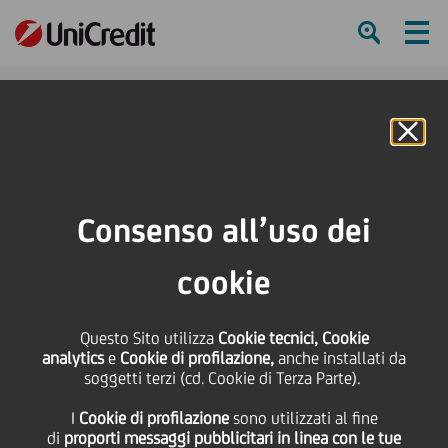
Ham
Se
Online Banking
HOME
Press & Media
Calendario eventi
UniCredit sostiene la mostra Tutankhamon Caravaggio Van Gogh a Vicenza
Consenso all’uso dei
SHARE
PRINT
SEND
cookie
UniCredit sostiene la
Questo Sito utilizza
Cookie tecnici, Cookie
analytics
e
Cookie di profilazione,
anche installati da
mostra Tutankhamon
soggetti terzi (cd. Cookie di Terza Parte).
I
Cookie di profilazione
sono utilizzati al fine
Caravaggio Van Gogh a
di
proporti messaggi pubblicitari in linea con le tue