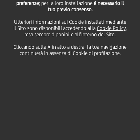
preferenze
; per la loro installazione
è necessario il
tuo previo consenso.
Vicenza
Ulteriori informazioni sui Cookie installati mediante
il Sito sono disponibili accedendo alla
Cookie Policy
,
resa sempre diponibile all’interno del Sito.
24
02
Dicembre
Giugno
Cliccando sulla X in alto a destra, la tua navigazione
2014
2015
continuerà in assenza di Cookie di profilazione.
Basilica Palladiana, Vicenza
Salva
Cultura & società