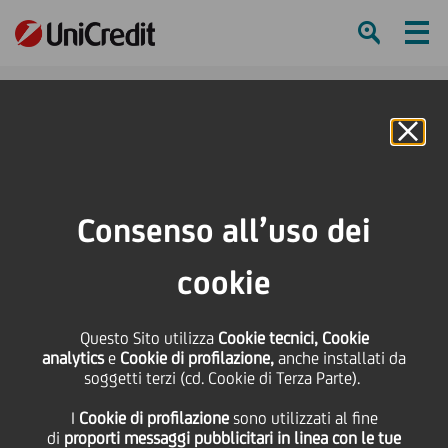
Ham
Se
Online Banking
HOME
Press & Media
Calendario eventi
Ghirri al MAXXI: in mostra anche tre opere di UniCredit
Consenso all’uso dei
SHARE
PRINT
SEND
cookie
Ghirri al MAXXI: in
Questo Sito utilizza
Cookie tecnici, Cookie
analytics
e
Cookie di profilazione,
anche installati da
mostra anche tre opere
soggetti terzi (cd. Cookie di Terza Parte).
I
Cookie di profilazione
sono utilizzati al fine
di UniCredit
di
proporti messaggi pubblicitari in linea con le tue