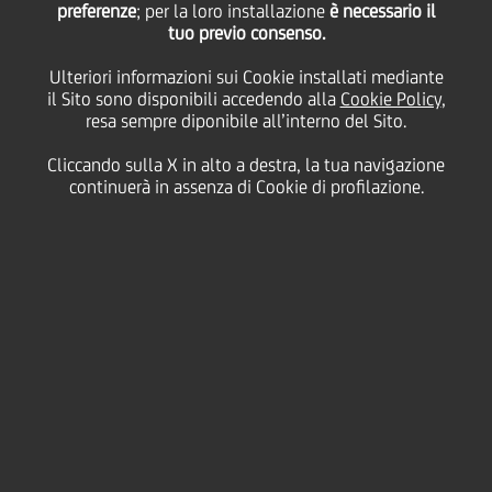
preferenze
; per la loro installazione
è necessario il
tuo previo consenso.
24
27
Ulteriori informazioni sui Cookie installati mediante
Aprile
Ottobre
il Sito sono disponibili accedendo alla
Cookie Policy
,
2013
2013
resa sempre diponibile all’interno del Sito.
MAXXI, Roma
Salva
Cliccando sulla X in alto a destra, la tua navigazione
continuerà in assenza di Cookie di profilazione.
Cultura & società