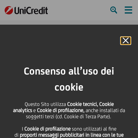
Ham
Se
Online Banking
HOME
Press & Media
Calendario eventi
Roma, 12 luglio: VII edizione dell'East Forum
Consenso all’uso dei
SHARE
PRINT
SEND
cookie
Roma, 12 luglio: VII
Questo Sito utilizza
Cookie tecnici, Cookie
analytics
e
Cookie di profilazione,
anche installati da
edizione dell'East
soggetti terzi (cd. Cookie di Terza Parte).
I
Cookie di profilazione
sono utilizzati al fine
Forum
di
proporti messaggi pubblicitari in linea con le tue