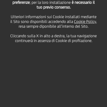
preferenze
; per la loro installazione
è necessario il
tuo previo consenso.
Ulteriori informazioni sui Cookie installati mediante
Palazzo Barberini, Via della
il Sito sono disponibili accedendo alla
Cookie Policy
,
resa sempre diponibile all’interno del Sito.
Quattro Fontane, 13
Cliccando sulla X in alto a destra, la tua navigazione
continuerà in assenza di Cookie di profilazione.
UniCredit Public Affairs
, con la rivista di cultura, politica ed
economia "east", organizza a
Roma, il 12 luglio
, la settima
edizione dell'East Forum. Tema di quest'anno è "La sfida
della crescita economica. Nuovi approcci alla politica
industriale".