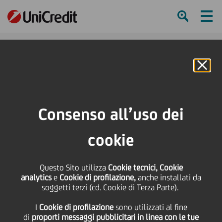
Ham
Se
Online Banking
HOME
Press & Media
Calendario eventi
Tornano le Prove Aperte della Filarmonica della Scala
Consenso all’uso dei
SHARE
PRINT
SEND
cookie
Tornano le Prove Aperte
Questo Sito utilizza
Cookie tecnici, Cookie
analytics
e
Cookie di profilazione,
anche installati da
della Filarmonica della
soggetti terzi (cd. Cookie di Terza Parte).
I
Cookie di profilazione
sono utilizzati al fine
Scala
di
proporti messaggi pubblicitari in linea con le tue