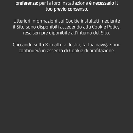
preferenze
; per la loro installazione
è necessario il
tuo previo consenso.
martedì 23 novembre 2021
Ulteriori informazioni sui Cookie installati mediante
il Sito sono disponibili accedendo alla
Cookie Policy
,
resa sempre diponibile all’interno del Sito.
Come scrisse il grande poeta
Cliccando sulla X in alto a destra, la tua navigazione
romantico inglese John
continuerà in assenza di Cookie di profilazione.
Keats (1795-1821) in una
sua famosa ode, l'autunno è
la “
stagione delle nebbie e
della dolce fecondità
”. Il
poeta si sofferma sulla
bellezza dell'autunno
descrivendone la fecondità,