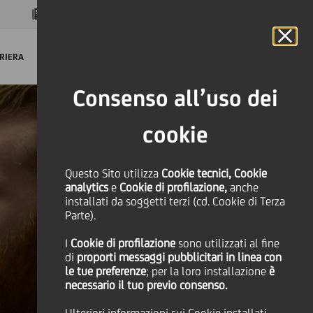
MAGAZINE
FAQ
CALENDARIO
NEL MONDO
IT
Language
Online Banking
RIERA
Consenso all’uso dei
cookie
Questo Sito utilizza
Cookie tecnici, Cookie
analytics
e
Cookie di profilazione,
anche
installati da soggetti terzi (cd. Cookie di Terza
Parte).
I
Cookie di profilazione
sono utilizzati al fine
di
proporti messaggi pubblicitari in linea con
le tue preferenze
; per la loro installazione
è
necessario il tuo previo consenso.