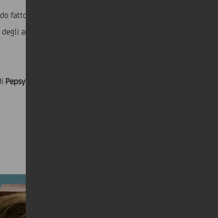
ndo fatto d’improvvisazione, caparbietà e
 degli artisti che hanno creduto in lui e dei colleghi,
di
Pepsy Romanoff
e Andrea Folino
che esplora come