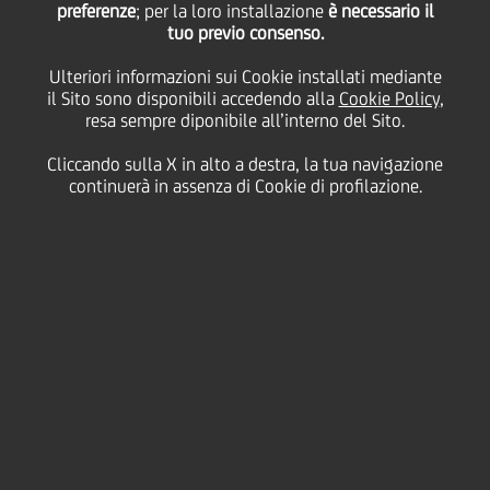
preferenze
; per la loro installazione
è necessario il
tuo previo consenso.
venerdì 02 luglio 2021
Ulteriori informazioni sui Cookie installati mediante
il Sito sono disponibili accedendo alla
Cookie Policy
,
resa sempre diponibile all’interno del Sito.
Finalmente l'estate è
Cliccando sulla X in alto a destra, la tua navigazione
arrivata! Mentre vi
continuerà in assenza di Cookie di profilazione.
crogioliate al sole, non
lasciate che le vostre
giornate trascorrano senza
un obiettivo! Sfruttate
questa stagione facendo
qualcosa di divertente:
creare nuovi bellissimi