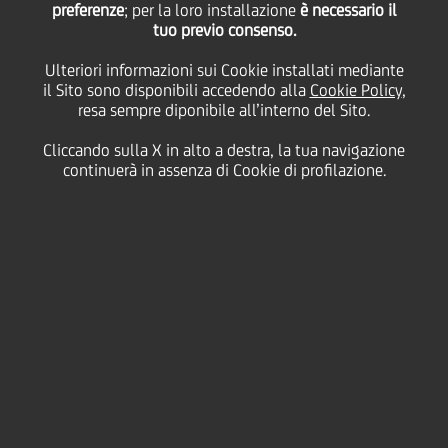
preferenze
; per la loro installazione
è necessario il
tuo previo consenso.
mercoledì 15 dicembre 2021
Ulteriori informazioni sui Cookie installati mediante
il Sito sono disponibili accedendo alla
Cookie Policy
,
resa sempre diponibile all’interno del Sito.
Stiamo andando
Cliccando sulla X in alto a destra, la tua navigazione
rapidamente verso la fine
continuerà in assenza di Cookie di profilazione.
dell’autunno e l'inverno è
ormai alle porte.
2:00 MIN
I
primi fiocchi di neve annunciano la fine dell'autunno e