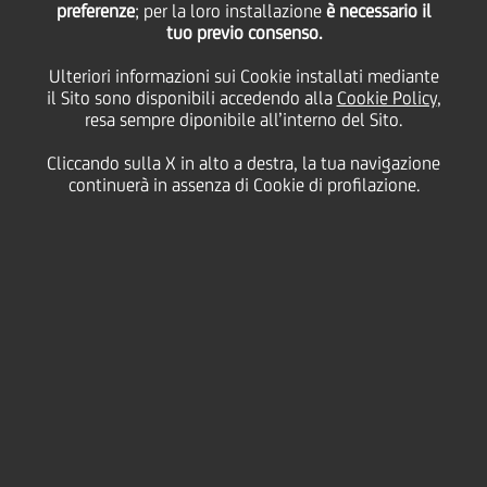
preferenze
; per la loro installazione
è necessario il
tuo previo consenso.
venerdì 30 ottobre 2020
Ulteriori informazioni sui Cookie installati mediante
il Sito sono disponibili accedendo alla
Cookie Policy
,
resa sempre diponibile all’interno del Sito.
Cliccando sulla X in alto a destra, la tua navigazione
30 October 2020
continuerà in assenza di Cookie di profilazione.
Alcuni suggerimenti e giochi
per insegnare ai vostri
bambini come risparmiare
2:00 MIN