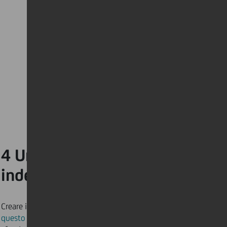
4 Un visitatore
indesiderato…
Creare il proprio sfondo, caricarlo e
questo è il risultato
! Quest’uomo ha creato uno