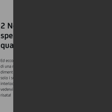
2 Non dimenticare di
spegnere la telecamera
quando hai finito
Ed ecco un
video
che è diventato virale, in cui alla fine
di una riunione di team, un uomo si alza in piedi e si
dimentica che il video è ancora in onda (e indossa
solo i suoi boxer)! Solo perché avete salutato gli
interlocutori, non significa che non possano più
vedervi. Questo gruppo di DJ si è fatta una bella
risata!