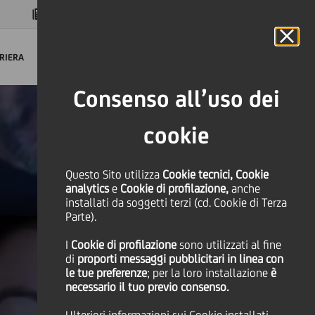
MAGAZINE
FAQ
CALENDARIO
NEL MONDO
IT
Language
Online Banking
RIERA
Consenso all’uso dei
cookie
Questo Sito utilizza
Cookie tecnici, Cookie
analytics
e
Cookie di profilazione,
anche
installati da soggetti terzi (cd. Cookie di Terza
Parte).
I
Cookie di profilazione
sono utilizzati al fine
di
proporti messaggi pubblicitari in linea con
le tue preferenze
; per la loro installazione
è
necessario il tuo previo consenso.