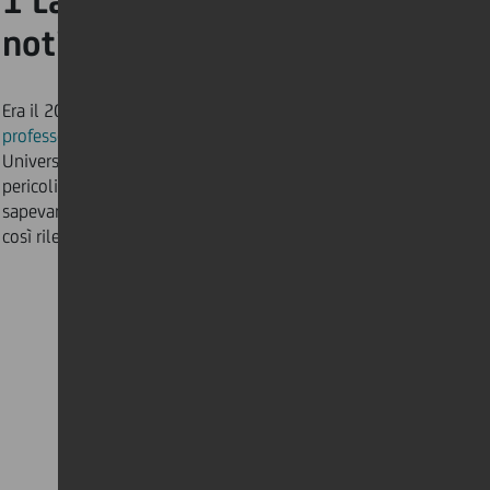
1 La famosa intervista al
notiziario della BBC
Era il 2017: l’intervista della BBC con il
professor Robert Kelly
della Pusan National
University in Corea del Sud spiegava perfettamente i
pericoli del lavoro da casa da genitori, ma allora non
sapevamo che il filmato del 2017 sarebbe diventato
così rilevante oggi.