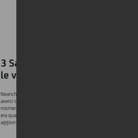
3 Sappiamo tutti chi sono
le vere star…
Neanche gli animali domestici sembrano abituati ad
averci sempre intorno. Questo
gatto
ha deciso che il
momento migliore per fare un’entrata dalla finestra
era quando il suo padrone stava filmando un
aggiornamento video per il suo team. Geniale.