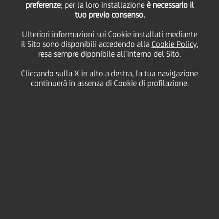
preferenze
; per la loro installazione
è necessario il
tuo previo consenso.
martedì 19 maggio 2020
Ulteriori informazioni sui Cookie installati mediante
il Sito sono disponibili accedendo alla
Cookie Policy
,
resa sempre diponibile all’interno del Sito.
Cliccando sulla X in alto a destra, la tua navigazione
19 May 2020
continuerà in assenza di Cookie di profilazione.
Non esiste una formula
magica per questo, ma i
colleghi di Zagrebačka
banka condividono 3 consigli
per occupare i più piccoli in
modo creativo ed educativo