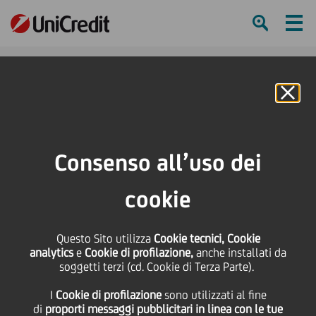
Ham
Se
Online Banking
Consenso all’uso dei
cookie
Questo Sito utilizza
Cookie tecnici, Cookie
3 CONSIGLI PER
analytics
e
Cookie di profilazione,
anche installati da
soggetti terzi (cd. Cookie di Terza Parte).
COINVOLGERE I BAMBINI
I
Cookie di profilazione
sono utilizzati al fine
PICCOLI
di
proporti messaggi pubblicitari in linea con le tue