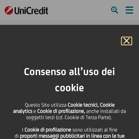
Ham
Se
Online Banking
Consenso all’uso dei
cookie
Questo Sito utilizza
Cookie tecnici, Cookie
IDEE PER FESTEGGIARE UN
analytics
e
Cookie di profilazione,
anche installati da
soggetti terzi (cd. Cookie di Terza Parte).
CAPODANNO CASALINGO,
I
Cookie di profilazione
sono utilizzati al fine
PER TUTTI!
di
proporti messaggi pubblicitari in linea con le tue