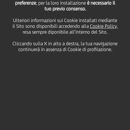
preferenze
; per la loro installazione
è necessario il
tuo previo consenso.
mercoledì 30 dicembre 2020
Ulteriori informazioni sui Cookie installati mediante
il Sito sono disponibili accedendo alla
Cookie Policy
,
resa sempre diponibile all’interno del Sito.
Cliccando sulla X in alto a destra, la tua navigazione
30 December 2020
continuerà in assenza di Cookie di profilazione.
Anche se questo Capodanno
sarà diverso da quelli a cui
siamo abituati, ci sono
ancora tanti modi per
iniziare il 2021 in modo
sicuro e responsabile.
Abbiamo raccolto cinque