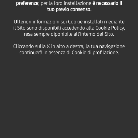
preferenze
; per la loro installazione
è necessario il
tuo previo consenso.
mercoledì 23 dicembre 2020
Ulteriori informazioni sui Cookie installati mediante
il Sito sono disponibili accedendo alla
Cookie Policy
,
resa sempre diponibile all’interno del Sito.
Cliccando sulla X in alto a destra, la tua navigazione
23 December 2020
continuerà in assenza di Cookie di profilazione.
I passatempi di Natale sono
un modo divertente e
originale per rendere più
spensierato questo periodo.
Per questo motivo abbiamo
scelto per voi cinque
fantastiche attività a tema