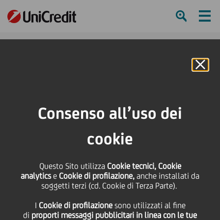
Ham
Se
Online Banking
Consenso all’uso dei
cookie
Questo Sito utilizza
Cookie tecnici, Cookie
5 PASSATEMPI PER
analytics
e
Cookie di profilazione,
anche installati da
soggetti terzi (cd. Cookie di Terza Parte).
GIOCARE CON FAMILIARI E
I
Cookie di profilazione
sono utilizzati al fine
AMICI A NATALE
di
proporti messaggi pubblicitari in linea con le tue