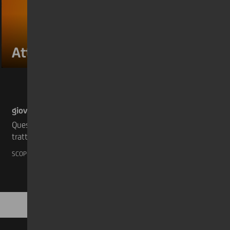
Attraverso gli occhi #4
giovedì 26 maggio 2022
Questa settimana scopriamo la quarta storia
tratta dal Bilancio Annuale 2021 di UniCredit.
Una testimonianza molto toccante del nostro
SCOPRI DI PIÙ
collega Andrea Bertamini, che da anni sostiene
un'organizzazione nota come "FOP Italia OdV".
FOP è l'acronimo di "Fibrodisplasia Ossificante
Progressiva", una malattia estremamente rara
che si sta diffondendo tra i bambini. Leggete
come Andrea, insieme a UniCredit Foundation,