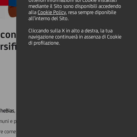
Ulteriori informazioni sui Cookie installati
mediante il Sito sono disponibili accedendo
alla
Cookie Policy
, resa sempre diponibile
all’interno del Sito.
Cliccando sulla X in alto a destra, la tua
 condividono le loro storie
navigazione continuerà in assenza di Cookie
di profilazione.
sificato, equo e inclusivo.
heBias
,
diamo voce ai nostri colleghi disposti a
uni e pregiudizi. Abbiamo raccolto all'interno della
pire come li hanno superati e come è cambiato il loro