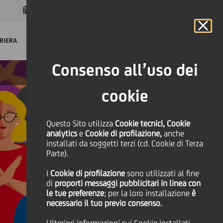
MAGAZINE
FAQ
CALENDARIO
NEL MONDO
IT
Language
Online Banking
RIERA
Consenso all’uso dei
cookie
Questo Sito utilizza
Cookie tecnici, Cookie
analytics
e
Cookie di profilazione,
anche
installati da soggetti terzi (cd. Cookie di Terza
Parte).
I
Cookie di profilazione
sono utilizzati al fine
di
proporti messaggi pubblicitari in linea con
le tue preferenze
; per la loro installazione
è
necessario il tuo previo consenso.