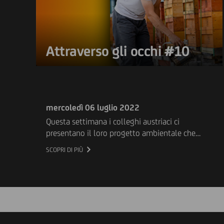
Attraverso gli occhi #10
mercoledì 06 luglio 2022
Questa settimana i colleghi austriaci ci
presentano il loro progetto ambientale che
coinvolge oltre un milione di api! Scoprite di
SCOPRI DI PIÙ
più sull'iniziativa e su come sta avvicinando
UniCredit Austria alle sue comunità.