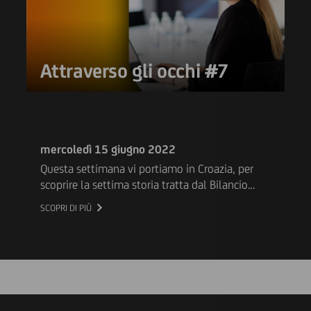
Attraverso gli occhi #7
mercoledì 15 giugno 2022
Questa settimana vi portiamo in Croazia, per
scoprire la settima storia tratta dal Bilancio
2021 di UniCredit. La nostra collega, Dunja
SCOPRI DI PIÙ
Prgomet, racconta come il Gift Matching
Program le abbia dato l'opportunità di
rafforzare ulteriormente il suo impegno per le
buone cause. Dopo aver conosciuto
un'associazione che aiuta i bambini e le loro
famiglie ad affrontare malattie molto gravi,