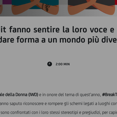
it fanno sentire la loro voce e
dare forma a un mondo più diver
2:00 MIN
ale della Donna (IWD)
e
in onore del tema di quest'anno,
#BreakT
anno saputo riconoscere e rompere gli schemi legati a luoghi com
 sono confrontati con i loro stessi stereotipi e pregiudizi, per ca