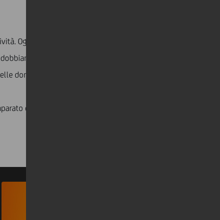
sività. Oggi, come ogni giorno, ognuno di noi deve
 dobbiamo far sentire la nostra voce per produrre il
delle donne.
Insieme
, possiamo
#BreakTheBias.
mparato e le loro storie su come rompere gli schemi