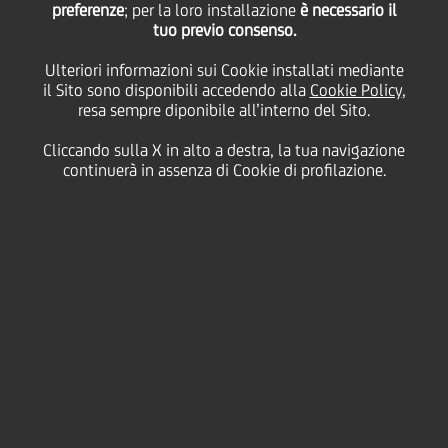
preferenze
; per la loro installazione
è necessario il
tuo previo consenso.
giovedì 18 marzo 2021
Ulteriori informazioni sui Cookie installati mediante
il Sito sono disponibili accedendo alla
Cookie Policy
,
resa sempre diponibile all’interno del Sito.
Cliccando sulla X in alto a destra, la tua navigazione
18 March 2021
continuerà in assenza di Cookie di profilazione.
Ciao, mi chiamo Eva Lavrič e
sono una Senior Officer che
lavora in Slovenia nella
divisione Risk.
2:00 MIN