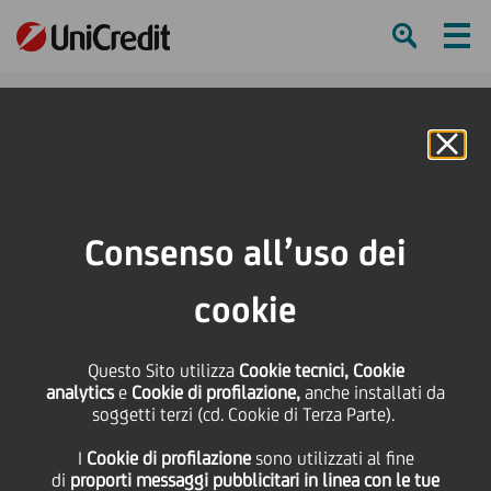
Ham
Se
Online Banking
Consenso all’uso dei
cookie
Questo Sito utilizza
Cookie tecnici, Cookie
analytics
e
Cookie di profilazione,
anche installati da
soggetti terzi (cd. Cookie di Terza Parte).
UNICREDIT'S GOT TALENT:
I
Cookie di profilazione
sono utilizzati al fine
EVA LAVRIČ
di
proporti messaggi pubblicitari in linea con le tue