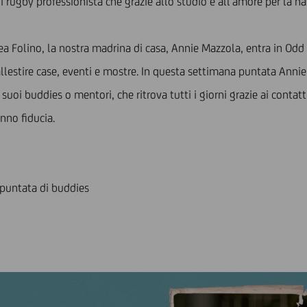
ugby professionista che grazie allo studio e all’amore per la natur
a Folino, la nostra madrina di casa, Annie Mazzola, entra in Odd 
estire case, eventi e mostre. In questa settimana puntata Annie s
 suoi buddies o mentori, che ritrova tutti i giorni grazie ai contat
nno fiducia.
 puntata di buddies