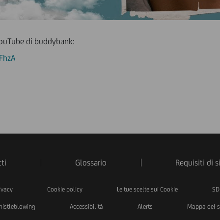
e YouTube di buddybank:
JFhzA
ti
Glossario
Requisiti di 
ivacy
Cookie policy
Le tue scelte sui Cookie
SD
istleblowing
Accessibilità
Alerts
Mappa del s