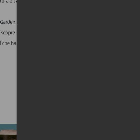
a e l’arte si è reinventato designer di giardini.
Garden, l’ufficio-studio milanese di Matteo dove
copre subito che se la divisa del rugbista è stata
ti che ha creato nello sport, nelle persoddies: