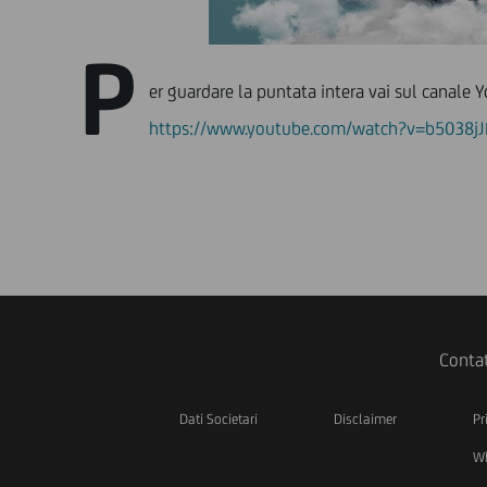
P
er guardare la puntata intera vai sul canal
https://www.youtube.com/watch?v=b5038j
Contat
Dati Societari
Disclaimer
Pr
Wh