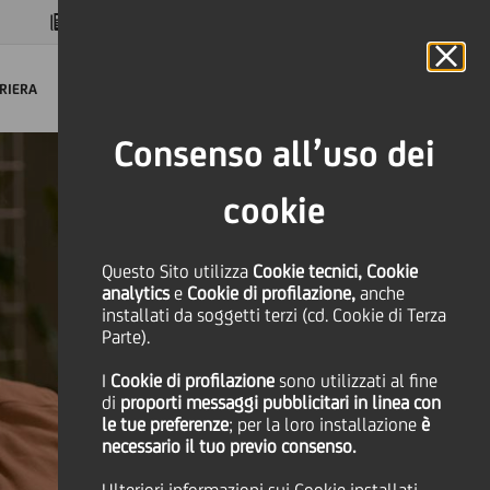
MAGAZINE
FAQ
CALENDARIO
NEL MONDO
IT
Language
Online Banking
RIERA
Consenso all’uso dei
cookie
Questo Sito utilizza
Cookie tecnici, Cookie
analytics
e
Cookie di profilazione,
anche
installati da soggetti terzi (cd. Cookie di Terza
Parte).
I
Cookie di profilazione
sono utilizzati al fine
di
proporti messaggi pubblicitari in linea con
le tue preferenze
; per la loro installazione
è
necessario il tuo previo consenso.