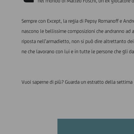
nel mondo di Matteo Foschi, un ex giocatore di r
Sempre con Except, la regia di Pepsy Romanoff e Andre
nascono le bellissime composizioni che andranno ad all
riposta nell’armadietto, non si può dire altrettanto dei
ne che lavorano con lui e in tutte le persone che gli da
Vuoi saperne di più? Guarda un estratto della settima