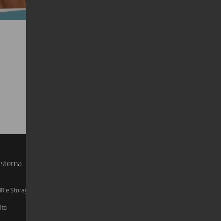
sistema
IR e Storage
AML, Patriot Act e W-8BEN-E
ito