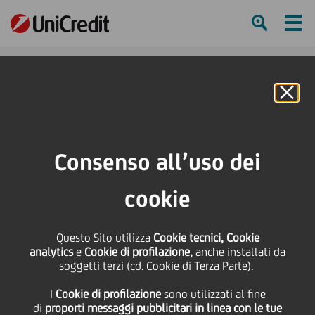
Ham
Se
Online Banking
Consenso all’uso dei
cookie
IL LANCIO TEMPESTIVO
Questo Sito utilizza
Cookie tecnici, Cookie
DELLO SMART OFFICE IN
analytics
e
Cookie di profilazione,
anche installati da
soggetti terzi (cd. Cookie di Terza Parte).
REPUBBLICA CECA E
I
Cookie di profilazione
sono utilizzati al fine
SLOVACCHIA
di
proporti messaggi pubblicitari in linea con le tue