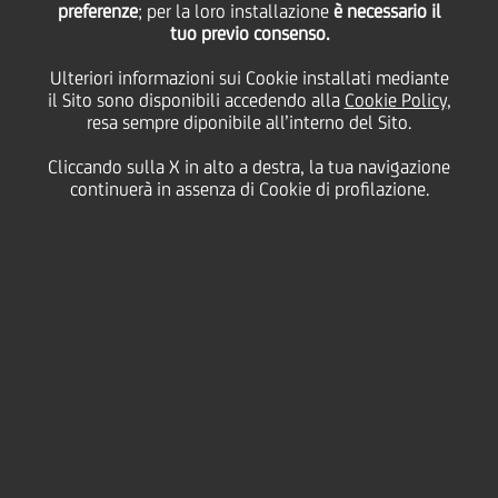
preferenze
; per la loro installazione
è necessario il
tuo previo consenso.
lunedì 14 settembre 2020
Ulteriori informazioni sui Cookie installati mediante
il Sito sono disponibili accedendo alla
Cookie Policy
,
resa sempre diponibile all’interno del Sito.
Cliccando sulla X in alto a destra, la tua navigazione
14 September 2020
continuerà in assenza di Cookie di profilazione.
Nel marzo 2020 UniCredit
Bank Repubblica Ceca e
Slovacchia ha lanciato un
nuovo concetto di Smart
Office presso la sede di
Praga e successivamente
anche a Bratislava