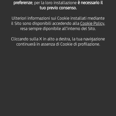
preferenze
; per la loro installazione
è necessario il
tuo previo consenso.
venerdì 18 settembre 2020
Ulteriori informazioni sui Cookie installati mediante
il Sito sono disponibili accedendo alla
Cookie Policy
,
resa sempre diponibile all’interno del Sito.
Cliccando sulla X in alto a destra, la tua navigazione
18 September 2020
continuerà in assenza di Cookie di profilazione.
Victoria Sudareva è co-
proprietaria e gestisce una
rete di cliniche che offrono
servizi dentali, cosmetici e
massaggi in Russia. Durante
la pandemia si è rivolta a
UniCredit per una