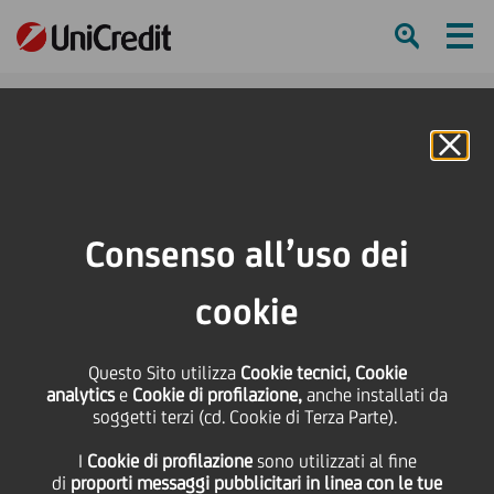
Ham
Se
Online Banking
Consenso all’uso dei
cookie
Questo Sito utilizza
Cookie tecnici, Cookie
IL PERCORSO VERSO LA
analytics
e
Cookie di profilazione,
anche installati da
soggetti terzi (cd. Cookie di Terza Parte).
NOSTRA TRASFORMAZIONE
I
Cookie di profilazione
sono utilizzati al fine
DIGITALE NELLA CEE
di
proporti messaggi pubblicitari in linea con le tue