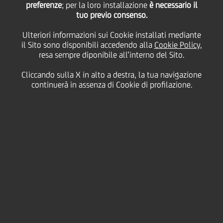
preferenze
; per la loro installazione
è necessario il
tuo previo consenso.
lunedì 12 ottobre 2020
Ulteriori informazioni sui Cookie installati mediante
il Sito sono disponibili accedendo alla
Cookie Policy
,
resa sempre diponibile all’interno del Sito.
Cliccando sulla X in alto a destra, la tua navigazione
12 October 2020
continuerà in assenza di Cookie di profilazione.
Niccolò Ubertalli e
Gianfranco Bisagni sono
stati recentemente
intervistati dalla testata
The
Banker
per lo speciale
“Rapporto sulla
trasformazione digitale