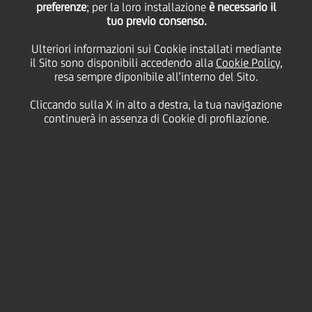
preferenze
; per la loro installazione
è necessario il
tuo previo consenso.
mercoledì 06 maggio 2020
Ulteriori informazioni sui Cookie installati mediante
il Sito sono disponibili accedendo alla
Cookie Policy
,
resa sempre diponibile all’interno del Sito.
Cliccando sulla X in alto a destra, la tua navigazione
06 May 2020
continuerà in assenza di Cookie di profilazione.
Grazie a centinaia di foto,
disegni, canzoni e video
condivisi dai colleghi,
Zagrebačka banka lotta
contro COVID-19 con un
sorriso