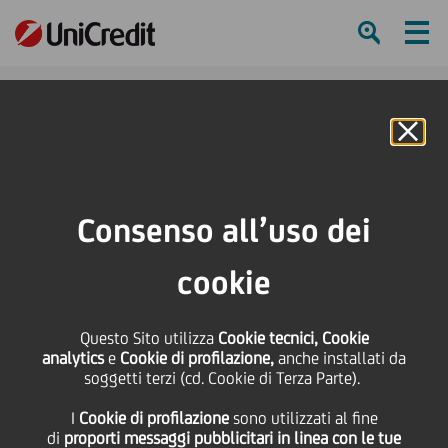
Ham
Se
Online Banking
Consenso all’uso dei
cookie
Questo Sito utilizza
Cookie tecnici, Cookie
ZAGREBAČKA BANKA LOTTA
analytics
e
Cookie di profilazione,
anche installati da
soggetti terzi (cd. Cookie di Terza Parte).
CONTRO COVID-19 CON UN
I
Cookie di profilazione
sono utilizzati al fine
SORRISO
di
proporti messaggi pubblicitari in linea con le tue