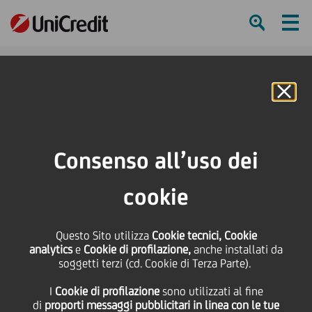
Ham
Se
Online Banking
Consenso all’uso dei
cookie
Questo Sito utilizza
Cookie tecnici, Cookie
analytics
e
Cookie di profilazione,
anche installati da
soggetti terzi (cd. Cookie di Terza Parte).
BRANCH HERO: ANNA
I
Cookie di profilazione
sono utilizzati al fine
PETERIOVÁ
di
proporti messaggi pubblicitari in linea con le tue