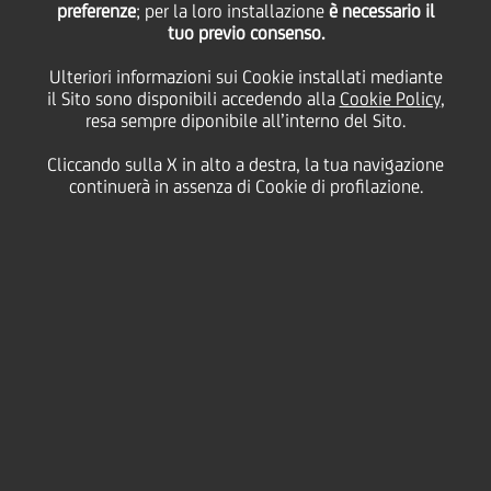
preferenze
; per la loro installazione
è necessario il
tuo previo consenso.
mercoledì 27 maggio 2020
Ulteriori informazioni sui Cookie installati mediante
il Sito sono disponibili accedendo alla
Cookie Policy
,
resa sempre diponibile all’interno del Sito.
Cliccando sulla X in alto a destra, la tua navigazione
27 May 2020
continuerà in assenza di Cookie di profilazione.
Anna Peteriová explains how
UniCredit offered customers
in Slovakia the opportunity
to visit outside of normal
branch opening hours so
they could sign loan
agreements. The additional