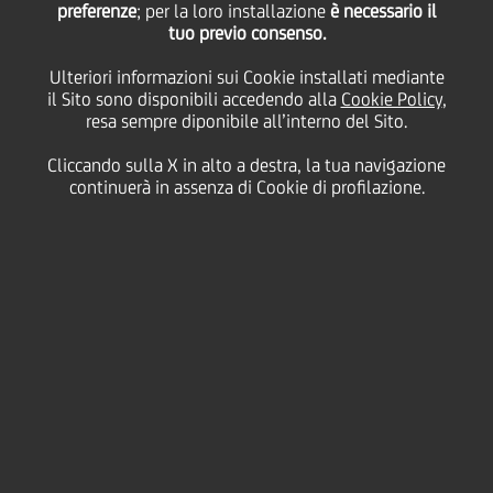
preferenze
; per la loro installazione
è necessario il
tuo previo consenso.
lunedì 17 agosto 2020
Ulteriori informazioni sui Cookie installati mediante
il Sito sono disponibili accedendo alla
Cookie Policy
,
resa sempre diponibile all’interno del Sito.
Cliccando sulla X in alto a destra, la tua navigazione
17 August 2020
continuerà in assenza di Cookie di profilazione.
Francesco Buonopane, from
UniCredit's Private Banking
team, explains how different
parts of the bank worked
together to help two
entrepreneurs who were
selling their business. "Every