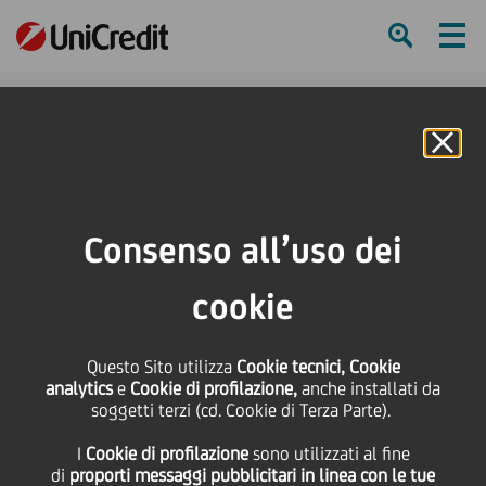
Ham
Se
Online Banking
Consenso all’uso dei
cookie
Questo Sito utilizza
Cookie tecnici, Cookie
analytics
e
Cookie di profilazione,
anche installati da
soggetti terzi (cd. Cookie di Terza Parte).
BRANCH HEROES:
I
Cookie di profilazione
sono utilizzati al fine
FRANCESCO BUONOPANE
di
proporti messaggi pubblicitari in linea con le tue