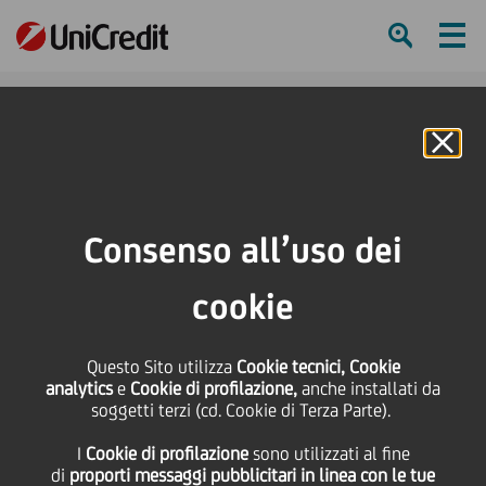
Ham
Se
Online Banking
Consenso all’uso dei
cookie
Questo Sito utilizza
Cookie tecnici, Cookie
analytics
e
Cookie di profilazione,
anche installati da
soggetti terzi (cd. Cookie di Terza Parte).
Un aiuto per contrastare la
I
Cookie di profilazione
sono utilizzati al fine
fame in Italia
di
proporti messaggi pubblicitari in linea con le tue