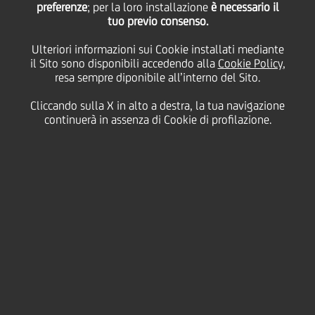
preferenze
; per la loro installazione
è necessario il
tuo previo consenso.
mercoledì 25 maggio 2022
Ulteriori informazioni sui Cookie installati mediante
il Sito sono disponibili accedendo alla
Cookie Policy
,
resa sempre diponibile all’interno del Sito.
UniCredit Foundation
Cliccando sulla X in alto a destra, la tua navigazione
prosegue l'impegno avviato
continuerà in assenza di Cookie di profilazione.
nel 2021 con una nuova
donazione di 2,3 milioni di
euro a favore di 53
organizzazioni impegnate
nella distribuzione di generi
alimentari su tutto il
territorio nazionale. Grazie a