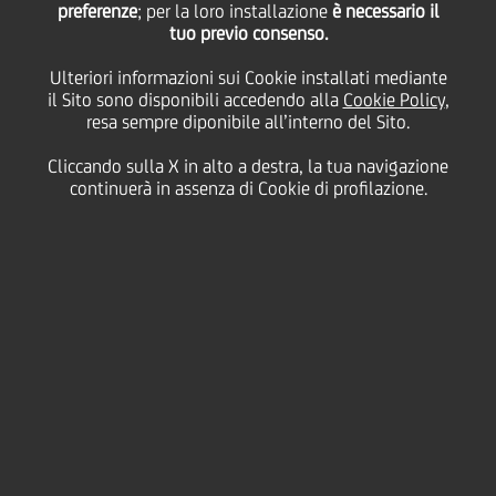
preferenze
; per la loro installazione
è necessario il
tuo previo consenso.
martedì 06 luglio 2021
Ulteriori informazioni sui Cookie installati mediante
il Sito sono disponibili accedendo alla
Cookie Policy
,
resa sempre diponibile all’interno del Sito.
Il programma di educazione
Cliccando sulla X in alto a destra, la tua navigazione
finanziaria, imprenditoriale e
continuerà in assenza di Cookie di profilazione.
orientamento promosso da
UniCredit SIB, per i ragazzi
delle scuole superiori, ha
battuto ogni record di
partecipazione e
gradimento.