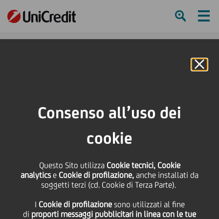
Ham
Se
Online Banking
Consenso all’uso dei
cookie
Questo Sito utilizza
Cookie tecnici, Cookie
analytics
e
Cookie di profilazione,
anche installati da
soggetti terzi (cd. Cookie di Terza Parte).
Startup your life - quarta
I
Cookie di profilazione
sono utilizzati al fine
edizione
di
proporti messaggi pubblicitari in linea con le tue