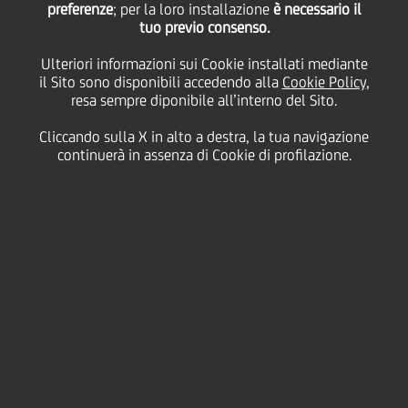
preferenze
; per la loro installazione
è necessario il
tuo previo consenso.
giovedì 14 gennaio 2021
Ulteriori informazioni sui Cookie installati mediante
il Sito sono disponibili accedendo alla
Cookie Policy
,
resa sempre diponibile all’interno del Sito.
Cliccando sulla X in alto a destra, la tua navigazione
14 January 2021
continuerà in assenza di Cookie di profilazione.
UniCredit ringrazia un
cittadino per aver
riconsegnato dei soldi
dimenticati presso un nostro
bancomat
2:00 MIN