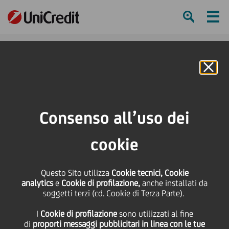
Ham
Se
Online Banking
Consenso all’uso dei
cookie
Questo Sito utilizza
Cookie tecnici, Cookie
analytics
e
Cookie di profilazione,
anche installati da
soggetti terzi (cd. Cookie di Terza Parte).
RICOMPENSATA UNA
I
Cookie di profilazione
sono utilizzati al fine
BUONA AZIONE
di
proporti messaggi pubblicitari in linea con le tue